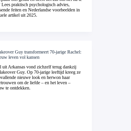
 Lees praktisch psychologisch advies,
sende feiten en Nederlandse voorbeelden in
tuele artikel uit 2025.
keover Guy transformeert 70-jarige Rachel:
ieuw leven vol kansen
 uit Arkansas vond zichzelf terug dankzij
keover Guy. Op 70-jarige leeftijd kreeg ze
pvallende nieuwe look en herwon haar
rtrouwen om de liefde – en het leven –
uw te ontdekken.