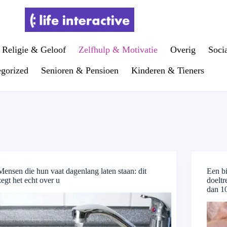
Religie & Geloof
Zelfhulp & Motivatie
Overig
Soci
gorized
Senioren & Pensioen
Kinderen & Tieners
Mensen die hun vaat dagenlang laten staan: dit
Een b
zegt het echt over u
doelt
dan 1