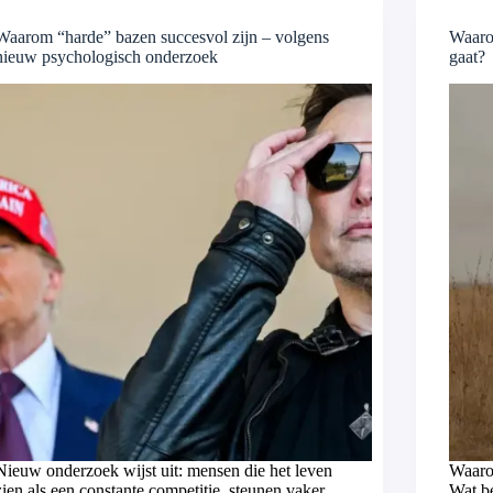
Waarom “harde” bazen succesvol zijn – volgens
Waaro
nieuw psychologisch onderzoek
gaat?
Nieuw onderzoek wijst uit: mensen die het leven
Waaro
zien als een constante competitie, steunen vaker
Wat be