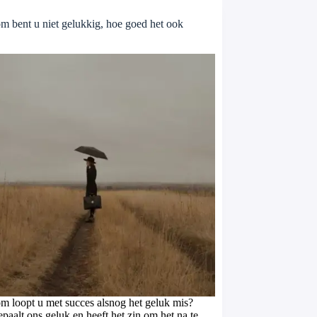
m bent u niet gelukkig, hoe goed het ook
m loopt u met succes alsnog het geluk mis?
paalt ons geluk en heeft het zin om het na te