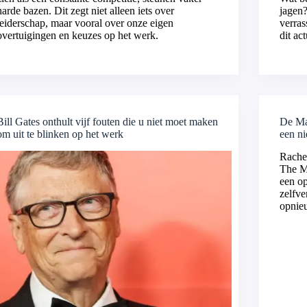
harde bazen. Dit zegt niet alleen iets over
jagen?
leiderschap, maar vooral over onze eigen
verras
overtuigingen en keuzes op het werk.
dit ac
Bill Gates onthult vijf fouten die u niet moet maken
De Ma
om uit te blinken op het werk
een n
Rachel
The Ma
een o
zelfve
opnie