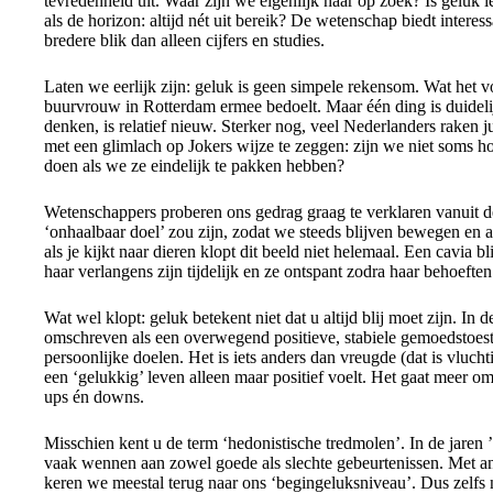
tevredenheid uit. Waar zijn we eigenlijk naar op zoek? Is geluk 
als de horizon: altijd nét uit bereik? De wetenschap biedt intere
bredere blik dan alleen cijfers en studies.
Laten we eerlijk zijn: geluk is geen simpele rekensom. Wat het v
buurvrouw in Rotterdam ermee bedoelt. Maar één ding is duideli
denken, is relatief nieuw. Sterker nog, veel Nederlanders raken j
met een glimlach op Jokers wijze te zeggen: zijn we niet soms h
doen als we ze eindelijk te pakken hebben?
Wetenschappers proberen ons gedrag graag te verklaren vanuit de
‘onhaalbaar doel’ zou zijn, zodat we steeds blijven bewegen en a
als je kijkt naar dieren klopt dit beeld niet helemaal. Een cavia bl
haar verlangens zijn tijdelijk en ze ontspant zodra haar behoeften
Wat wel klopt: geluk betekent niet dat u altijd blij moet zijn. I
omschreven als een overwegend positieve, stabiele gemoedstoes
persoonlijke doelen. Het is iets anders dan vreugde (dat is vluch
een ‘gelukkig’ leven alleen maar positief voelt. Het gaat meer 
ups én downs.
Misschien kent u de term ‘hedonistische tredmolen’. In de jaren
vaak wennen aan zowel goede als slechte gebeurtenissen. Met an
keren we meestal terug naar ons ‘begingeluksniveau’. Dus zelfs na