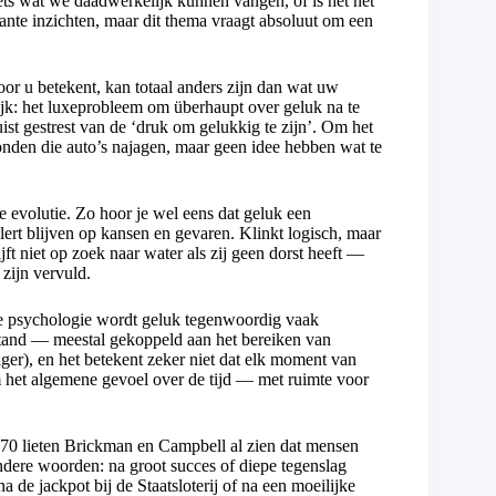
iets wat we daadwerkelijk kunnen vangen, of is het net
ssante inzichten, maar dit thema vraagt absoluut om een
oor u betekent, kan totaal anders zijn dan wat uw
jk: het luxeprobleem om überhaupt over geluk na te
uist gestrest van de ‘druk om gelukkig te zijn’. Om het
onden die auto’s najagen, maar geen idee hebben wat te
 evolutie. Zo hoor je wel eens dat geluk een
lert blijven op kansen en gevaren. Klinkt logisch, maar
ijft niet op zoek naar water als zij geen dorst heeft —
 zijn vervuld.
n de psychologie wordt geluk tegenwoordig vaak
tand — meestal gekoppeld aan het bereiken van
tiger), en het betekent zeker niet dat elk moment van
om het algemene gevoel over de tijd — met ruimte voor
 ’70 lieten Brickman en Campbell al zien dat mensen
dere woorden: na groot succes of diepe tegenslag
 de jackpot bij de Staatsloterij of na een moeilijke