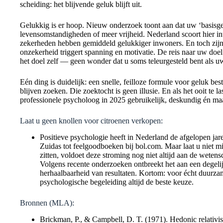
scheiding: het blijvende geluk blijft uit.
Gelukkig is er hoop. Nieuw onderzoek toont aan dat uw ‘basisge
levensomstandigheden of meer vrijheid. Nederland scoort hier in
zekerheden hebben gemiddeld gelukkiger inwoners. En toch zijn 
onzekerheid triggert spanning en motivatie. De reis naar uw doel
het doel zelf — geen wonder dat u soms teleurgesteld bent als u
Eén ding is duidelijk: een snelle, feilloze formule voor geluk b
blijven zoeken. Die zoektocht is geen illusie. En als het ooit te 
professionele psycholoog in 2025 gebruikelijk, deskundig én maa
Laat u geen knollen voor citroenen verkopen:
Positieve psychologie heeft in Nederland de afgelopen jare
Zuidas tot feelgoodboeken bij bol.com. Maar laat u niet m
zitten, voldoet deze stroming nog niet altijd aan de wete
Volgens recente onderzoeken ontbreekt het aan een degelij
herhaalbaarheid van resultaten. Kortom: voor écht duurz
psychologische begeleiding altijd de beste keuze.
Bronnen (MLA):
Brickman, P., & Campbell, D. T. (1971). Hedonic relativi