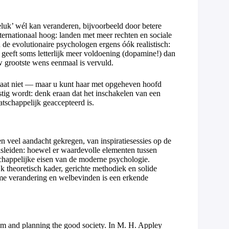
luk’ wél kan veranderen, bijvoorbeeld door betere
ternationaal hoog: landen met meer rechten en sociale
de evolutionaire psychologen ergens óók realistisch:
 geeft soms letterlijk meer voldoening (dopamine!) dan
w grootste wens eenmaal is vervuld.
estaat niet — maar u kunt haar met opgeheven hoofd
lastig wordt: denk eraan dat het inschakelen van een
tschappelijk geaccepteerd is.
n veel aandacht gekregen, van inspiratiesessies op de
isleiden: hoewel er waardevolle elementen tussen
nschappelijke eisen van de moderne psychologie.
k theoretisch kader, gerichte methodiek en solide
ame verandering en welbevinden is een erkende
sm and planning the good society. In M. H. Appley