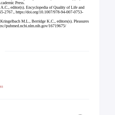
Academic Press.
A.C., editor(s). Encyclopedia of Quality of Life and
65-2767., https://doi.org/10.1007/978-94-007-0753-
Kringelbach M.L., Berridge K.C., editors(s). Pleasures
ttps://pubmed.ncbi.nlm.nih.gov/16719675/
593