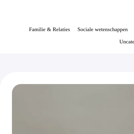
Ga
naar
de
inhoud
Familie & Relaties
Sociale wetenschappen
Uncate