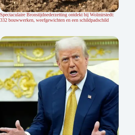
Spectaculaire Bronstijdnederzetting ontdekt bij Wolmirstedt:
332 bouwwerken, weefgewichten en een schildpadschild