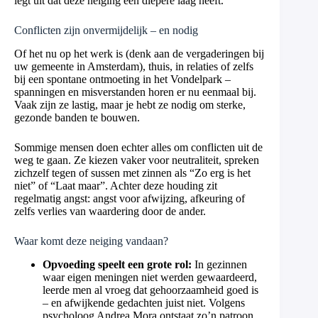
legt uit dat deze neiging een diepere laag heeft.
Conflicten zijn onvermijdelijk – en nodig
Of het nu op het werk is (denk aan de vergaderingen bij
uw gemeente in Amsterdam), thuis, in relaties of zelfs
bij een spontane ontmoeting in het Vondelpark –
spanningen en misverstanden horen er nu eenmaal bij.
Vaak zijn ze lastig, maar je hebt ze nodig om sterke,
gezonde banden te bouwen.
Sommige mensen doen echter alles om conflicten uit de
weg te gaan. Ze kiezen vaker voor neutraliteit, spreken
zichzelf tegen of sussen met zinnen als “Zo erg is het
niet” of “Laat maar”. Achter deze houding zit
regelmatig angst: angst voor afwijzing, afkeuring of
zelfs verlies van waardering door de ander.
Waar komt deze neiging vandaan?
Opvoeding speelt een grote rol:
In gezinnen
waar eigen meningen niet werden gewaardeerd,
leerde men al vroeg dat gehoorzaamheid goed is
– en afwijkende gedachten juist niet. Volgens
psycholoog Andrea Mora ontstaat zo’n patroon