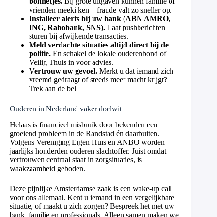
bonnetjes.
Bij grote uitgaven kunnen familie of
vrienden meekijken – fraude valt zo sneller op.
Installeer alerts bij uw bank (ABN AMRO,
ING, Rabobank, SNS).
Laat pushberichten
sturen bij afwijkende transacties.
Meld verdachte situaties altijd direct bij de
politie.
En schakel de lokale ouderenbond of
Veilig Thuis in voor advies.
Vertrouw uw gevoel.
Merkt u dat iemand zich
vreemd gedraagt of steeds meer macht krijgt?
Trek aan de bel.
Ouderen in Nederland vaker doelwit
Helaas is financieel misbruik door bekenden een
groeiend probleem in de Randstad én daarbuiten.
Volgens Vereniging Eigen Huis en ANBO worden
jaarlijks honderden ouderen slachtoffer. Juist omdat
vertrouwen centraal staat in zorgsituaties, is
waakzaamheid geboden.
Deze pijnlijke Amsterdamse zaak is een wake-up call
voor ons allemaal. Kent u iemand in een vergelijkbare
situatie, of maakt u zich zorgen? Bespreek het met uw
bank, familie en professionals. Alleen samen maken we