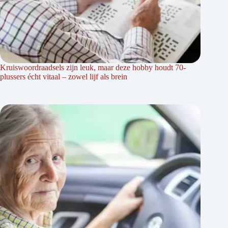
Kruiswoordraadsels zijn leuk, maar deze hobby houdt 70-
plussers écht vitaal – zowel lijf als brein