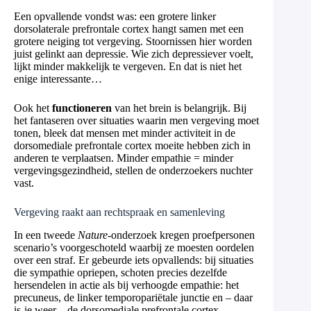
Een opvallende vondst was: een grotere linker
dorsolaterale prefrontale cortex hangt samen met een
grotere neiging tot vergeving. Stoornissen hier worden
juist gelinkt aan depressie. Wie zich depressiever voelt,
lijkt minder makkelijk te vergeven. En dat is niet het
enige interessante…
Ook het
functioneren
van het brein is belangrijk. Bij
het fantaseren over situaties waarin men vergeving moet
tonen, bleek dat mensen met minder activiteit in de
dorsomediale prefrontale cortex moeite hebben zich in
anderen te verplaatsen. Minder empathie = minder
vergevingsgezindheid, stellen de onderzoekers nuchter
vast.
Vergeving raakt aan rechtspraak en samenleving
In een tweede
Nature
-onderzoek kregen proefpersonen
scenario’s voorgeschoteld waarbij ze moesten oordelen
over een straf. Er gebeurde iets opvallends: bij situaties
die sympathie opriepen, schoten precies dezelfde
hersendelen in actie als bij verhoogde empathie: het
precuneus, de linker temporopariëtale junctie en – daar
is-ie weer – de dorsomediale prefrontale cortex.