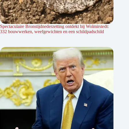
Spectaculaire Bronstijdnederzetting ontdekt bij Wolmirstedt:
332 bouwwerken, weefgewichten en een schildpadschild