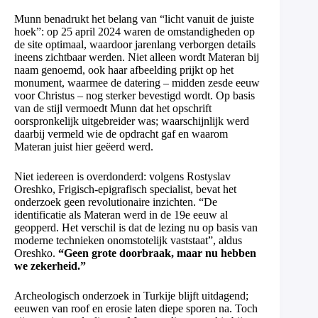
Munn benadrukt het belang van “licht vanuit de juiste
hoek”: op 25 april 2024 waren de omstandigheden op
de site optimaal, waardoor jarenlang verborgen details
ineens zichtbaar werden. Niet alleen wordt Materan bij
naam genoemd, ook haar afbeelding prijkt op het
monument, waarmee de datering – midden zesde eeuw
voor Christus – nog sterker bevestigd wordt. Op basis
van de stijl vermoedt Munn dat het opschrift
oorspronkelijk uitgebreider was; waarschijnlijk werd
daarbij vermeld wie de opdracht gaf en waarom
Materan juist hier geëerd werd.
Niet iedereen is overdonderd: volgens Rostyslav
Oreshko, Frigisch-epigrafisch specialist, bevat het
onderzoek geen revolutionaire inzichten. “De
identificatie als Materan werd in de 19e eeuw al
geopperd. Het verschil is dat de lezing nu op basis van
moderne technieken onomstotelijk vaststaat”, aldus
Oreshko.
“Geen grote doorbraak, maar nu hebben
we zekerheid.”
Archeologisch onderzoek in Turkije blijft uitdagend;
eeuwen van roof en erosie laten diepe sporen na. Toch