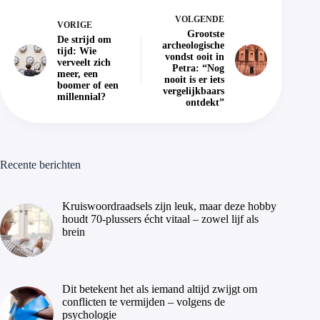
VOLGENDE
VORIGE
Grootste
De strijd om
archeologische
tijd: Wie
vondst ooit in
verveelt zich
Petra: “Nog
meer, een
nooit is er iets
boomer of een
vergelijkbaars
millennial?
ontdekt”
Recente berichten
Kruiswoordraadsels zijn leuk, maar deze hobby
houdt 70-plussers écht vitaal – zowel lijf als
brein
Dit betekent het als iemand altijd zwijgt om
conflicten te vermijden – volgens de
psychologie