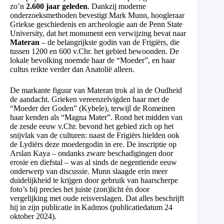
zo’n
2.600 jaar geleden
. Dankzij moderne
onderzoeksmethoden bevestigt Mark Munn, hoogleraar
Griekse geschiedenis en archeologie aan de Penn State
University, dat het monument een verwijzing bevat naar
Materan
– de belangrijkste godin van de Frigiërs, die
tussen 1200 en 600 v.Chr. het gebied bewoonden. De
lokale bevolking noemde haar de “Moeder”, en haar
cultus reikte verder dan Anatolië alleen.
De markante figuur van Materan trok al in de Oudheid
de aandacht. Grieken vereenzelvigden haar met de
“Moeder der Goden” (Kybele), terwijl de Romeinen
haar kenden als “Magna Mater”. Rond het midden van
de zesde eeuw v.Chr. bevond het gebied zich op het
snijvlak van de culturen: naast de Frigiërs hielden ook
de Lydiërs deze moedergodin in ere. De inscriptie op
Arslan Kaya – ondanks zware beschadigingen door
erosie en diefstal – was al sinds de negentiende eeuw
onderwerp van discussie. Munn slaagde erin meer
duidelijkheid te krijgen door gebruik van haarscherpe
foto’s bij precies het juiste (zon)licht én door
vergelijking met oude reisverslagen. Dat alles beschrijft
hij in zijn publicatie in Kadmos (publicatiedatum 24
oktober 2024).