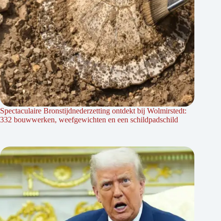
Spectaculaire Bronstijdnederzetting ontdekt bij Wolmirstedt:
332 bouwwerken, weefgewichten en een schildpadschild