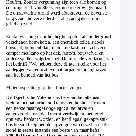
Kouřim. Zonder vergunning zijn toen alle bomen op
een oppervlak van 800 vierkante meter weggemaaid.
De omgewerkte grond werd afgegraven, de bovenste
laag vegetatie verwijderd en alles geëgaliseerd met
grind en zand.
En dat was nog maar het begin: op de kale ondergrond
verschenen bouwketen, een chemisch toilet, stapels
huisraad, tuinmeubilair, oude koelkasten en zelfs een
camper met kano op het dak. Auto’s, bouwafval en
andere spullen volgden snel. De officiële verklaring van
het bedrijf? “We hebben deze dingen nodig voor het
aanleggen van educatieve natuurpaden die bijdragen
aan het behoud van het bos.”
Milieuinspectie grijpt in – boetes volgen
De Tsjechische Milieuinspectie vond het allemaal
weinig met natuurbehoud te maken hebben. Er werd
een herstelmaatregel opgelegd: al het afval en
aangevoerde materiaal moest verdwijnen, het terrein
opnieuw beplant worden, en het illegaal gekapte stuk
bos hersteld. Op het niet opvolgen van deze instructies
stond in eerste instantie een boete van maar liefst
240.000 kroon
(in 2025 omgerekend circa €9.500).