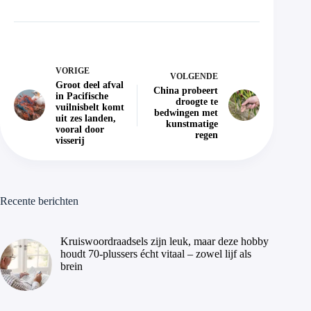
VORIGE
VOLGENDE
Groot deel afval
China probeert
in Pacifische
droogte te
vuilnisbelt komt
bedwingen met
uit zes landen,
kunstmatige
vooral door
regen
visserij
Recente berichten
Kruiswoordraadsels zijn leuk, maar deze hobby
houdt 70-plussers écht vitaal – zowel lijf als
brein