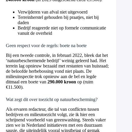
Verwijderen van afval niet uitgevoerd
Terreinherstel gehouden bij praatjes, niet bij
daden
Bedrijf reageerde niet op formele communicatie
vanuit de overheid
Geen respect voor de regels: boete na boete
Bij een tweede controle, in februari 2022, bleek dat het
‘natuurbeschermende bedrijf’ weinig geleerd had. Het
terrein lag opnieuw bezaaid met restanten van huisraad;
de beloofde herbebossing vond niet plaats. De
milieuinspectie trok opnieuw aan de bel en legde
ditmaal een boete van
290.000 kroon
op (ruim
€11.500).
Wat zegt dit over toezicht op natuurbescherming?
Als ervaren redacteur, die tal van conflicten tussen
bedrijven en milieutoezicht volgt, zie ik hier een
schrijnend voorbeeld van greenwashing. Steeds vaker
zien we in Nederland initiatieven met een duurzaam
sausje, die uiteindelijk vooral winstbejag of gemak