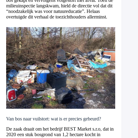
bos gekapt en vervolgens volgestort met afval. Toen de
milieuinspectie langskwam, hield de directie vol dat dit
“noodzakelijk was voor natuureducatie”. Helaas
overtuigde dit verhaal de toezichthouders allerminst.
Van bos naar vuilstort: wat is er precies gebeurd?
De zaak draait om het bedrijf BEST Market s.r.o, dat in
2020 een stuk bosgrond van 1,2 hectare kocht in