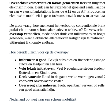
Overheidsinvesteerders en lokale gemeenten
trekken miljarden
elektrisch rijden. Denk aan het razendsnel groeiend aantal laadp
en aan waterstoftankstations langs de A12 en de A7. Producenten 
elektrische mobiliteit is geen toekomstmuziek meer, maar vandaag 
De grote vraag: hoe snel komt het verbod op conventionele bran
praktisch om voor schone alternatieven te kiezen? De verwachti
overstap versnellen
, mede onder druk van milieuzones en hogere
gebieden, waar elektrische alternatieven lastiger zijn te realiser
uitfasering lijkt onafwendbaar.
Hoe bereidt u zich voor op de overstap?
Informeer u goed
: Bekijk subsidies en financieringsmoge
auto’s en laadpunten aan huis.
Volg lokale initiatieven
: Veel Nederlandse steden bieden 
Rotterdam en Eindhoven.
Denk vooruit
: Houd in de gaten welke voertuigen vanaf 
voorkomt onverwachte kosten.
Overweeg alternatieven
: Fiets, openbaar vervoer of zelf
een goed alternatief zijn.
Nederland op weg naar een schone mobiliteit