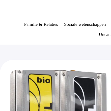
Ga
naar
de
inhoud
Familie & Relaties
Sociale wetenschappen
Uncate