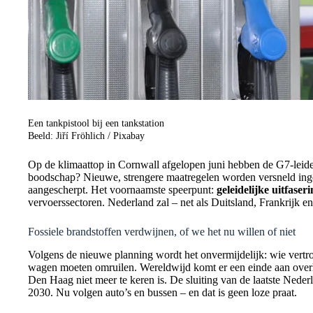
Een tankpistool bij een tankstation
Beeld: Jiří Fröhlich / Pixabay
Op de klimaattop in Cornwall afgelopen juni hebben de G7-leide
boodschap? Nieuwe, strengere maatregelen worden versneld ing
aangescherpt. Het voornaamste speerpunt:
geleidelijke uitfase
vervoerssectoren. Nederland zal – net als Duitsland, Frankrijk 
Fossiele brandstoffen verdwijnen, of we het nu willen of niet
Volgens de nieuwe planning wordt het onvermijdelijk: wie vertrou
wagen moeten omruilen. Wereldwijd komt er een einde aan overhe
Den Haag niet meer te keren is. De sluiting van de laatste Neder
2030. Nu volgen auto’s en bussen – en dat is geen loze praat.