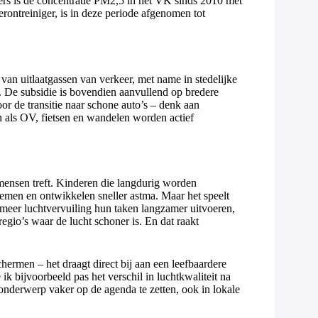
jfers is de concentratie PM2,5 in het VK sinds 2010 met
erontreiniger, is in deze periode afgenomen tot
an uitlaatgassen van verkeer, met name in stedelijke
 De subsidie is bovendien aanvullend op bredere
or de transitie naar schone auto’s – denk aan
n als OV, fietsen en wandelen worden actief
 mensen treft. Kinderen die langdurig worden
lemen en ontwikkelen sneller astma. Maar het speelt
t meer luchtvervuiling hun taken langzamer uitvoeren,
egio’s waar de lucht schoner is. En dat raakt
hermen – het draagt direct bij aan een leefbaardere
k bijvoorbeeld pas het verschil in luchtkwaliteit na
nderwerp vaker op de agenda te zetten, ook in lokale