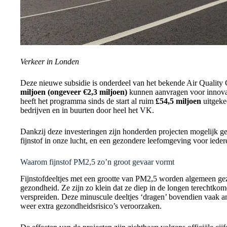
Verkeer in Londen
Deze nieuwe subsidie is onderdeel van het bekende Air Qualit
miljoen (ongeveer €2,3 miljoen)
kunnen aanvragen voor innovati
heeft het programma sinds de start al ruim
£54,5 miljoen
uitgekee
bedrijven en in buurten door heel het VK.
Dankzij deze investeringen zijn honderden projecten mogelijk g
fijnstof in onze lucht, en een gezondere leefomgeving voor ieder
Waarom fijnstof PM2,5 zo’n groot gevaar vormt
Fijnstofdeeltjes met een grootte van PM2,5 worden algemeen gez
gezondheid. Ze zijn zo klein dat ze diep in de longen terechtkom
verspreiden. Deze minuscule deeltjes ‘dragen’ bovendien vaak an
weer extra gezondheidsrisico’s veroorzaken.