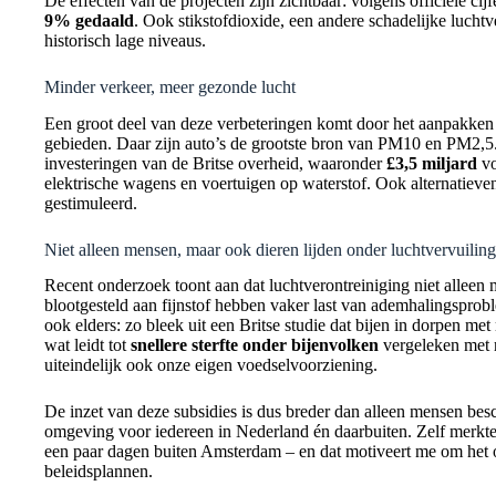
De effecten van de projecten zijn zichtbaar: volgens officiële ci
9% gedaald
. Ook stikstofdioxide, een andere schadelijke luchtv
historisch lage niveaus.
Minder verkeer, meer gezonde lucht
Een groot deel van deze verbeteringen komt door het aanpakken v
gebieden. Daar zijn auto’s de grootste bron van PM10 en PM2,5.
investeringen van de Britse overheid, waaronder
£3,5 miljard
vo
elektrische wagens en voertuigen op waterstof. Ook alternatieve
gestimuleerd.
Niet alleen mensen, maar ook dieren lijden onder luchtvervuiling
Recent onderzoek toont aan dat luchtverontreiniging niet alleen
blootgesteld aan fijnstof hebben vaker last van ademhalingsprob
ook elders: zo bleek uit een Britse studie dat bijen in dorpen me
wat leidt tot
snellere sterfte onder bijenvolken
vergeleken met r
uiteindelijk ook onze eigen voedselvoorziening.
De inzet van deze subsidies is dus breder dan alleen mensen besc
omgeving voor iedereen in Nederland én daarbuiten. Zelf merkte i
een paar dagen buiten Amsterdam – en dat motiveert me om het o
beleidsplannen.