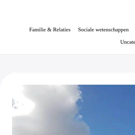
Ga
naar
de
inhoud
Familie & Relaties
Sociale wetenschappen
Uncate