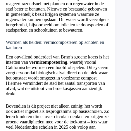
reageert razendsnel met plannen om regenwater in de
stad beter te benutten. Nieuwe en bestaande gebouwen
in gemeentelijk bezit krijgen systemen waarmee ze
regenwater kunnen opslaan. Dit water wordt vervolgens
hergebruikt, bijvoorbeeld om toiletten te doorspoelen of
stadsparken en schooltuinen te bewateren.
Wormen als helden: vermicomposteren op scholen en
kantoren
Een opvallend onderdeel van Brno’s groene koers is het
inzetten van
vermicompostering
, waarbij vooral
Californische wormen een hoofdrol spelen. Dit systeem
zorgt ervoor dat biologisch afval direct op de plek waar
het ontstaat wordt omgezet in voedzame compost.
Hiermee vermindert de stad het aantal transporten van
afval, wat de uitstoot van broeikasgassen aanzienlijk
drukt.
Bovendien is dit project niet alleen zuinig; het wordt
ook actief ingezet als lesprogramma op basisscholen. Zo
leren kinderen direct over circulair denken en krijgen ze
groene vaardigheden mee voor de toekomst – iets waar
veel Nederlandse scholen in 2025 ook volop aan