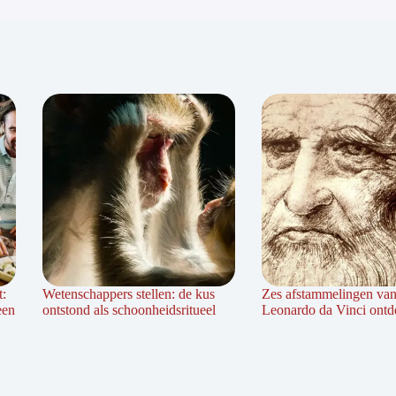
t:
Wetenschappers stellen: de kus
Zes afstammelingen va
een
ontstond als schoonheidsritueel
Leonardo da Vinci ontd