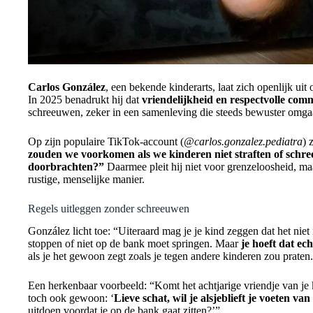
Carlos González
, een bekende kinderarts, laat zich openlijk uit
In 2025 benadrukt hij dat
vriendelijkheid en respectvolle com
schreeuwen, zeker in een samenleving die steeds bewuster omga
Op zijn populaire TikTok-account (
@carlos.gonzalez.pediatra
) 
zouden we voorkomen als we kinderen niet straften of schre
doorbrachten?”
Daarmee pleit hij niet voor grenzeloosheid, ma
rustige, menselijke manier.
Regels uitleggen zonder schreeuwen
González licht toe: “Uiteraard mag je je kind zeggen dat het nie
stoppen of niet op de bank moet springen. Maar
je hoeft dat ech
als je het gewoon zegt zoals je tegen andere kinderen zou praten
Een herkenbaar voorbeeld: “Komt het achtjarige vriendje van je 
toch ook gewoon: ‘
Lieve schat, wil je alsjeblieft je voeten v
uitdoen voordat je op de bank gaat zitten?’”