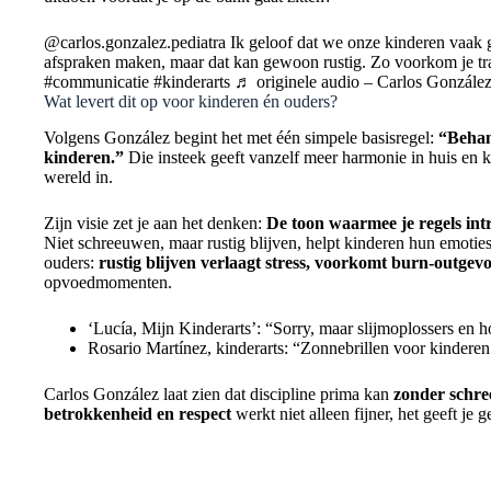
@carlos.gonzalez.pediatra Ik geloof dat we onze kinderen vaak g
afspraken maken, maar dat kan gewoon rustig. Zo voorkom je tr
#communicatie #kinderarts ♬ originele audio – Carlos González
Wat levert dit op voor kinderen én ouders?
Volgens González begint het met één simpele basisregel:
“Behan
kinderen.”
Die insteek geeft vanzelf meer harmonie in huis en 
wereld in.
Zijn visie zet je aan het denken:
De toon waarmee je regels intr
Niet schreeuwen, maar rustig blijven, helpt kinderen hun emoties
ouders:
rustig blijven verlaagt stress, voorkomt burn-outgev
opvoedmomenten.
‘Lucía, Mijn Kinderarts’: “Sorry, maar slijmoplossers en h
Rosario Martínez, kinderarts: “Zonnebrillen voor kinder
Carlos González laat zien dat discipline prima kan
zonder schre
betrokkenheid en respect
werkt niet alleen fijner, het geeft je 