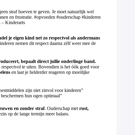
een straf hoeven te geven. Je moet natuurlijk wel
anen en frustratie. #opvoeden #ouderschap #kinderen
 – Kinderarts
del je eigen kind net zo respectvol als andermans
kinderen nemen dit respect daarna zélf weer mee de
oduceert, bepaalt direct jullie onderlinge band.
 respectvol te uiten. Bovendien is het óók goed voor
oelens
en laat je helderder reageren op moeilijke
oestmiddelen zijn niet zinvol voor kinderen”
en beschermen hun ogen optimaal”
euwen en zonder straf
. Ouderschap met
rust,
gezin op de lange termijn meer balans.