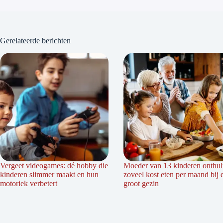
Gerelateerde berichten
Vergeet videogames: dé hobby die
Moeder van 13 kinderen onthul
kinderen slimmer maakt en hun
zoveel kost eten per maand bij 
motoriek verbetert
groot gezin