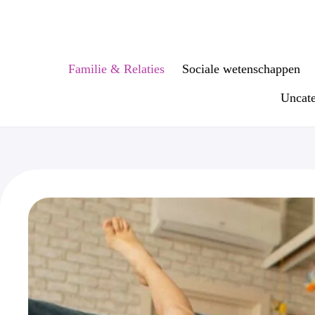
Ga
naar
de
inhoud
Familie & Relaties
Sociale wetenschappen
Uncate