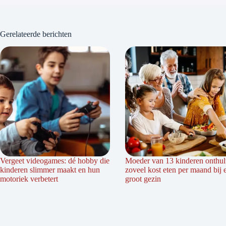
Gerelateerde berichten
Vergeet videogames: dé hobby die
Moeder van 13 kinderen onthul
kinderen slimmer maakt en hun
zoveel kost eten per maand bij 
motoriek verbetert
groot gezin