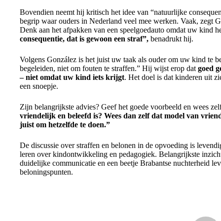
Bovendien neemt hij kritisch het idee van “natuurlijke conseque
begrip waar ouders in Nederland veel mee werken. Vaak, zegt Go
Denk aan het afpakken van een speelgoedauto omdat uw kind het 
consequentie, dat is gewoon een straf”,
benadrukt hij.
Volgens González is het juist uw taak als ouder om uw kind te b
begeleiden, niet om fouten te straffen.” Hij wijst erop dat
goed g
– niet omdat uw kind iets krijgt
. Het doel is dat kinderen uit z
een snoepje.
Zijn belangrijkste advies? Geef het goede voorbeeld en wees zelf
vriendelijk en beleefd is? Wees dan zelf dat model van vrien
juist om hetzelfde te doen.”
De discussie over straffen en belonen in de opvoeding is levendi
leren over kindontwikkeling en pedagogiek. Belangrijkste inzich
duidelijke communicatie en een beetje Brabantse nuchterheid lev
beloningspunten.