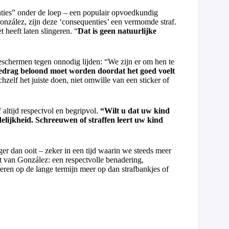
nties” onder de loep – een populair opvoedkundig
nzález, zijn deze ‘consequenties’ een vermomde straf.
heeft laten slingeren. “
Dat is geen natuurlijke
eschermen tegen onnodig lijden: “We zijn er om hen te
edrag beloond moet worden doordat het goed voelt
ichzelf het juiste doen, niet omwille van een sticker of
 altijd respectvol en begripvol.
“Wilt u dat uw kind
delijkheid. Schreeuwen of straffen leert uw kind
ger dan ooit – zeker in een tijd waarin we steeds meer
t van González: een respectvolle benadering,
eren op de lange termijn meer op dan strafbankjes of