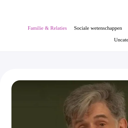
Ga
naar
de
inhoud
Familie & Relaties
Sociale wetenschappen
Uncate