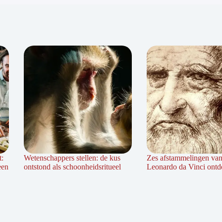
t:
Wetenschappers stellen: de kus
Zes afstammelingen va
een
ontstond als schoonheidsritueel
Leonardo da Vinci ontd