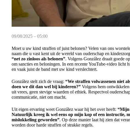
09/08/2025 – 05:00
Moet u uw kind straffen of juist belonen? Velen van ons worstel
naam die u vast kent uit de wereld van ouderschap en kinderzorg,
“net zo zinloos als belonen”
. Volgens González draait goede op
om sancties en beloningen. In een recente YouTube-video licht hij
en vaak juist de band met uw kind verslechtert.
González stelt zich de vraag:
“We straffen volwassenen niet al
doen we dit dan wel bij kinderen?”
Volgens hem ontwikkelen k
uit vrees, geen stevige waarden of ethiek. Respectvol ouderschap
communicatie, niet om macht.
Uit eigen ervaring weet González waar hij het over heeft:
“Mijn 
Natuurlijk kreeg ik wel eens op mijn kop of een instructie, m
mislukkeling geworden”
. Op deze manier laat hij zien dat ve
worden door harde straffen of strakke regels.