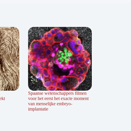
n
Spaanse wetenschappers filmen
ekt
voor het eerst het exacte moment
van menselijke embryo-
implantatie