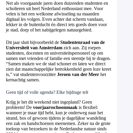
Net als voorgaande jaren doen duizenden studenten en
scholieren uit heel Nederland enthousiast mee. Voor
velen is het een welkome afwisseling na maanden
digitaal les volgen. Even achter dat scherm vandaan,
lekker in de buitenlucht én direct iets goeds doen voor
je stad, dorp of het nabijgelegen natuurgebied.
Dit jaar sluit bijvoorbeeld de
Studentenraad van de
Universiteit van Amsterdam
zich aan. Zij roepen
studenten, docenten en universiteitspersoneel op om
samen met vrienden of familie een steentje bij te dragen.
“Samen maken we de stad schoner en laten we direct
zien dat maatschappelijke betrokkenheid geen loze kreet
is,” vat studentenvoorzitter
Jeroen van der Meer
het
kernachtig samen.
Geen tijd of volle agenda? Elke bijdrage telt
Krijg je het dit weekend niet ingepland? Geen
probleem! De
voorjaarsschoonmaak
is flexibel:
wanneer je maar tijd hebt, kun je onderweg naar het
strand, bos of gewoon tijdens je dagelijkse wandeling
een zak en handschoenen meenemen. Zeker na de grote
toeloop van bezoekers in de Nederlandse natuur sinds