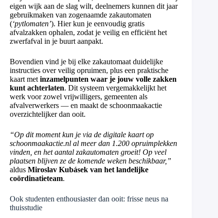
eigen wijk aan de slag wilt, deelnemers kunnen dit jaar
gebruikmaken van zogenaamde zakautomaten
(
‘pytlomaten’
). Hier kun je eenvoudig gratis
afvalzakken ophalen, zodat je veilig en efficiënt het
zwerfafval in je buurt aanpakt.
Bovendien vind je bij elke zakautomaat duidelijke
instructies over veilig opruimen, plus een praktische
kaart met
inzamelpunten waar je jouw volle zakken
kunt achterlaten
. Dit systeem vergemakkelijkt het
werk voor zowel vrijwilligers, gemeenten als
afvalverwerkers — en maakt de schoonmaakactie
overzichtelijker dan ooit.
“Op dit moment kun je via de digitale kaart op
schoonmaakactie.nl al meer dan 1.200 opruimplekken
vinden, en het aantal zakautomaten groeit! Op veel
plaatsen blijven ze de komende weken beschikbaar,”
aldus
Miroslav Kubásek van het landelijke
coördinatieteam
.
Ook studenten enthousiaster dan ooit: frisse neus na
thuisstudie