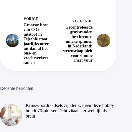
VORIGE
VOLGENDE
Grootste bron
Gecontroleerde
van CO2-
grasbranden
uitstoot in
beschermen
Tsjechië stoot
unieke spinnen
jaarlijks meer
in Nederland:
uit dan al het
wetenschap pleit
bus- en
voor slimme
vrachtverkeer
inzet vuur
samen
Recente berichten
Kruiswoordraadsels zijn leuk, maar deze hobby
houdt 70-plussers écht vitaal – zowel lijf als
brein