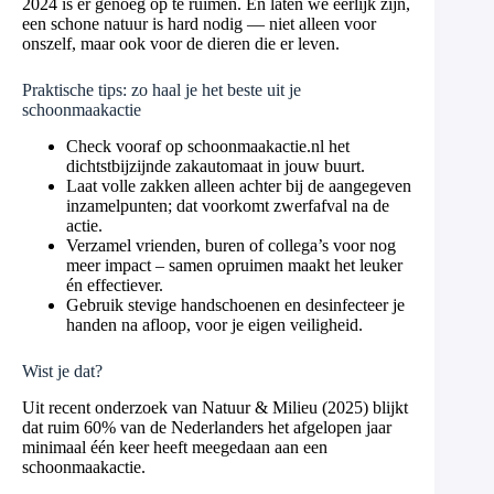
2024 is er genoeg op te ruimen. En laten we eerlijk zijn,
een schone natuur is hard nodig — niet alleen voor
onszelf, maar ook voor de dieren die er leven.
Praktische tips: zo haal je het beste uit je
schoonmaakactie
Check vooraf op schoonmaakactie.nl het
dichtstbijzijnde zakautomaat in jouw buurt.
Laat volle zakken alleen achter bij de aangegeven
inzamelpunten; dat voorkomt zwerfafval na de
actie.
Verzamel vrienden, buren of collega’s voor nog
meer impact – samen opruimen maakt het leuker
én effectiever.
Gebruik stevige handschoenen en desinfecteer je
handen na afloop, voor je eigen veiligheid.
Wist je dat?
Uit recent onderzoek van Natuur & Milieu (2025) blijkt
dat ruim 60% van de Nederlanders het afgelopen jaar
minimaal één keer heeft meegedaan aan een
schoonmaakactie.