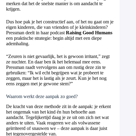
merken dat het de snelste manier is om aandacht te
krijgen.
Dus hoe pak je het constructief aan, of het nu gaat om je
eigen kinderen, die van vrienden of je kleinkinderen?
Pressman deelt in haar podcast
Raising Good Humans
een praktische strategie: begin altijd met een diepe
ademhaling.
“Zeuren is niet gevaarlijk, het is gewoon irritant,” zegt
ze nuchter. En daar ben ik het helemaal mee eens.
Pressman raadt vervolgens aan om rustig deze zin te
gebruiken: “Ik wil echt begrijpen wat je probeert te
zeggen, maar het is lastig als je zeurt. Kun je het nog
eens zeggen met je gewone stem?”
Waarom werkt deze aanpak zo goed?
De kracht van deze methode zit in de aanpak: je erkent
het ongemak van het kind én hun behoefte aan
aandacht. Tegelijkertijd daag je ze uit om zich net wat
anders te uiten. Vaak reageren we als volwassene
geïrriteerd of snauwen we – deze aanpak is daar juist
het tegenovergestelde van.