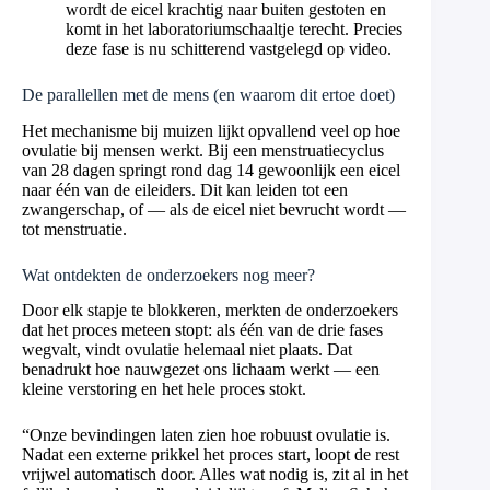
wordt de eicel krachtig naar buiten gestoten en
komt in het laboratoriumschaaltje terecht. Precies
deze fase is nu schitterend vastgelegd op video.
De parallellen met de mens (en waarom dit ertoe doet)
Het mechanisme bij muizen lijkt opvallend veel op hoe
ovulatie bij mensen werkt. Bij een menstruatiecyclus
van 28 dagen springt rond dag 14 gewoonlijk een eicel
naar één van de eileiders. Dit kan leiden tot een
zwangerschap, of — als de eicel niet bevrucht wordt —
tot menstruatie.
Wat ontdekten de onderzoekers nog meer?
Door elk stapje te blokkeren, merkten de onderzoekers
dat het proces meteen stopt: als één van de drie fases
wegvalt, vindt ovulatie helemaal niet plaats. Dat
benadrukt hoe nauwgezet ons lichaam werkt — een
kleine verstoring en het hele proces stokt.
“Onze bevindingen laten zien hoe robuust ovulatie is.
Nadat een externe prikkel het proces start, loopt de rest
vrijwel automatisch door. Alles wat nodig is, zit al in het