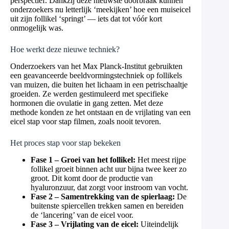
perspectief. Dankzij deze nieuwste doorbraak kunnen
onderzoekers nu letterlijk ‘meekijken’ hoe een muiseicel
uit zijn follikel ‘springt’ — iets dat tot vóór kort
onmogelijk was.
Hoe werkt deze nieuwe techniek?
Onderzoekers van het Max Planck-Institut gebruikten
een geavanceerde beeldvormingstechniek op follikels
van muizen, die buiten het lichaam in een petrischaaltje
groeiden. Ze werden gestimuleerd met specifieke
hormonen die ovulatie in gang zetten. Met deze
methode konden ze het ontstaan en de vrijlating van een
eicel stap voor stap filmen, zoals nooit tevoren.
Het proces stap voor stap bekeken
Fase 1 – Groei van het follikel:
Het meest rijpe
follikel groeit binnen acht uur bijna twee keer zo
groot. Dit komt door de productie van
hyaluronzuur, dat zorgt voor instroom van vocht.
Fase 2 – Samentrekking van de spierlaag:
De
buitenste spiercellen trekken samen en bereiden
de ‘lancering’ van de eicel voor.
Fase 3 – Vrijlating van de eicel:
Uiteindelijk