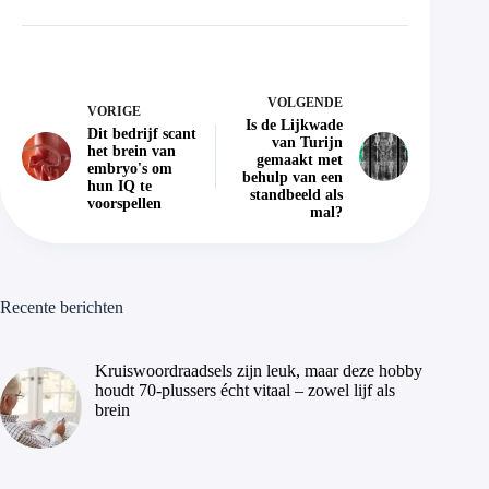
VOLGENDE
VORIGE
Is de Lijkwade
Dit bedrijf scant
van Turijn
het brein van
gemaakt met
embryo's om
behulp van een
hun IQ te
standbeeld als
voorspellen
mal?
Recente berichten
Kruiswoordraadsels zijn leuk, maar deze hobby
houdt 70-plussers écht vitaal – zowel lijf als
brein