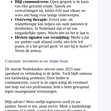
Blijf communiceren:
Open gesprek is de basis
van elke gezonde relatie. Spreek uw
verwachtingen uit, luister écht naar elkaar, en
wees niet bang voor lastige onderwerpen.
Overweeg therapie:
Zowel solo- als
relatietherapie kan helpen om oude patronen te
doorbreken. In Nederland zijn er tal van
toegankelijke opties. Wacht niet tot het te laat is.
Herken signalen van vermijding:
Merkt u dat
uw partner vaak afstand zoekt, niet écht wil
praten of u het gevoel geeft “er niet bij te horen”?
Neem dit serieus.
Conclusie: investeren in uw relatie loont
De meeste Nederlanders streven anno 2025 naar
openheid en verbinding in de liefde. Toch blijft ontrouw
een hardnekkig probleem. Door helder te
communiceren, zowel in de eigen kring als eventueel
met hulp van een professional, bent u beter gewapend
tegen onaangename verrassingen.
Mijn advies? Wees eerlijk tegenover uzelf en uw
partner. Stoort er iets, praat erover. Merk u hardnekkige
patronen of twijfels, aarzel dan niet om die samen te