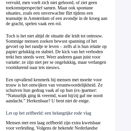
vervuld, men voelt zich niet gehoord, of ziet geen
toekomstperspectief samen. Maar ook spontane
situaties, zoals een onverwachte flirt tijdens een
teamuitje in Amsterdam of een avondje in de kroeg aan
de gracht, spelen vaak een rol.
Toch is het niet altijd de situatie die leidt tot ontrouw.
Sommige mensen zoeken bewust spanning of het
gevoel op het randje te leven – zelfs al is hun relatie op
papier gelukkig en stabiel. De kick van het verboden
trekt hen steeds weer. Weer anderen gaan juist voor
variatie: ze zijn niet per se ongelukkig, maar verlangen
voortdurend naar iets nieuws.
Een opvallend kenmerk bij mensen met moeite voor
trouw is het ontwijken van verantwoordelijkheid. Ze
schuiven hun gedrag vaak af op hun (ex-)partner:
“Natuurlijk ging ik vreemd, want hij/zij gaf me nooit
aandacht.” Herkenbaar? U bent niet de enige.
Let op het zelfbeeld: een belangrijke rode vlag
Mensen met een laag zelfbeeld zijn extra kwetsbaar
voor verleiding. Volgens de bekende Nederlandse