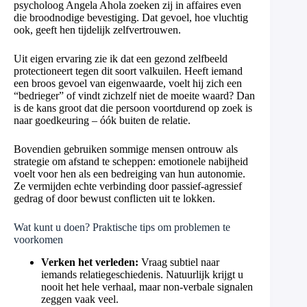
psycholoog Angela Ahola zoeken zij in affaires even
die broodnodige bevestiging. Dat gevoel, hoe vluchtig
ook, geeft hen tijdelijk zelfvertrouwen.
Uit eigen ervaring zie ik dat een gezond zelfbeeld
protectioneert tegen dit soort valkuilen. Heeft iemand
een broos gevoel van eigenwaarde, voelt hij zich een
“bedrieger” of vindt zichzelf niet de moeite waard? Dan
is de kans groot dat die persoon voortdurend op zoek is
naar goedkeuring – óók buiten de relatie.
Bovendien gebruiken sommige mensen ontrouw als
strategie om afstand te scheppen: emotionele nabijheid
voelt voor hen als een bedreiging van hun autonomie.
Ze vermijden echte verbinding door passief-agressief
gedrag of door bewust conflicten uit te lokken.
Wat kunt u doen? Praktische tips om problemen te
voorkomen
Verken het verleden:
Vraag subtiel naar
iemands relatiegeschiedenis. Natuurlijk krijgt u
nooit het hele verhaal, maar non-verbale signalen
zeggen vaak veel.