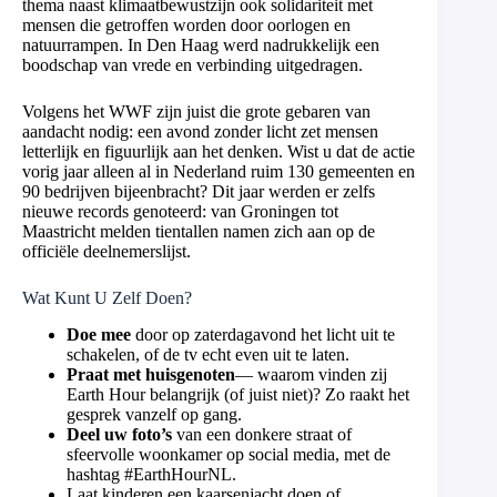
thema naast klimaatbewustzijn ook solidariteit met
mensen die getroffen worden door oorlogen en
natuurrampen. In Den Haag werd nadrukkelijk een
boodschap van vrede en verbinding uitgedragen.
Volgens het WWF zijn juist die grote gebaren van
aandacht nodig: een avond zonder licht zet mensen
letterlijk en figuurlijk aan het denken. Wist u dat de actie
vorig jaar alleen al in Nederland ruim 130 gemeenten en
90 bedrijven bijeenbracht? Dit jaar werden er zelfs
nieuwe records genoteerd: van Groningen tot
Maastricht melden tientallen namen zich aan op de
officiële deelnemerslijst.
Wat Kunt U Zelf Doen?
Doe mee
door op zaterdagavond het licht uit te
schakelen, of de tv echt even uit te laten.
Praat met huisgenoten
— waarom vinden zij
Earth Hour belangrijk (of juist niet)? Zo raakt het
gesprek vanzelf op gang.
Deel uw foto’s
van een donkere straat of
sfeervolle woonkamer op social media, met de
hashtag #EarthHourNL.
Laat kinderen een kaarsenjacht doen of