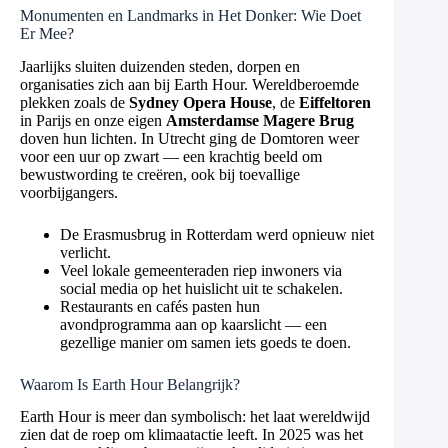
Monumenten en Landmarks in Het Donker: Wie Doet
Er Mee?
Jaarlijks sluiten duizenden steden, dorpen en
organisaties zich aan bij Earth Hour. Wereldberoemde
plekken zoals de
Sydney Opera House
, de
Eiffeltoren
in Parijs en onze eigen
Amsterdamse Magere Brug
doven hun lichten. In Utrecht ging de Domtoren weer
voor een uur op zwart — een krachtig beeld om
bewustwording te creëren, ook bij toevallige
voorbijgangers.
De Erasmusbrug in Rotterdam werd opnieuw niet
verlicht.
Veel lokale gemeenteraden riep inwoners via
social media op het huislicht uit te schakelen.
Restaurants en cafés pasten hun
avondprogramma aan op kaarslicht — een
gezellige manier om samen iets goeds te doen.
Waarom Is Earth Hour Belangrijk?
Earth Hour is meer dan symbolisch: het laat wereldwijd
zien dat de roep om klimaatactie leeft. In 2025 was het