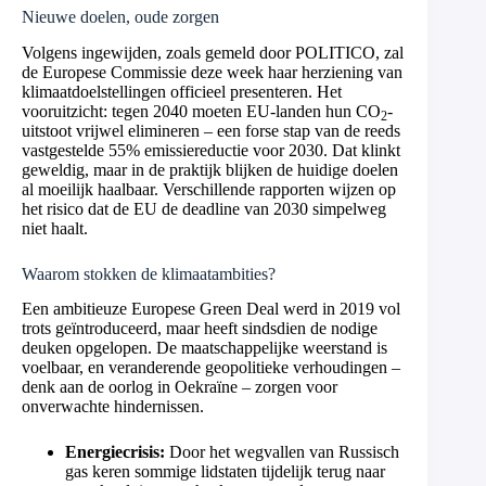
Nieuwe doelen, oude zorgen
Volgens ingewijden, zoals gemeld door POLITICO, zal
de Europese Commissie deze week haar herziening van
klimaatdoelstellingen officieel presenteren. Het
vooruitzicht: tegen 2040 moeten EU-landen hun CO
-
2
uitstoot vrijwel elimineren – een forse stap van de reeds
vastgestelde 55% emissiereductie voor 2030. Dat klinkt
geweldig, maar in de praktijk blijken de huidige doelen
al moeilijk haalbaar. Verschillende rapporten wijzen op
het risico dat de EU de deadline van 2030 simpelweg
niet haalt.
Waarom stokken de klimaatambities?
Een ambitieuze Europese Green Deal werd in 2019 vol
trots geïntroduceerd, maar heeft sindsdien de nodige
deuken opgelopen. De maatschappelijke weerstand is
voelbaar, en veranderende geopolitieke verhoudingen –
denk aan de oorlog in Oekraïne – zorgen voor
onverwachte hindernissen.
Energiecrisis:
Door het wegvallen van Russisch
gas keren sommige lidstaten tijdelijk terug naar