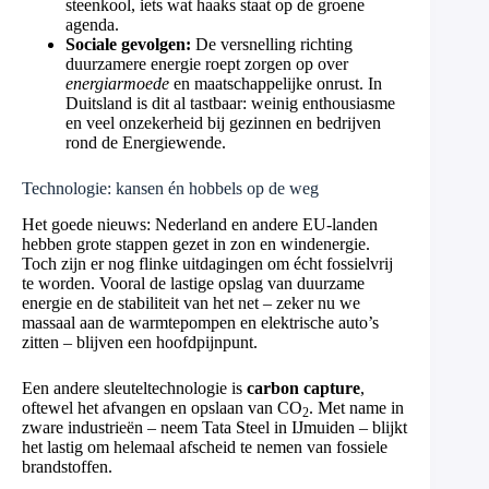
steenkool, iets wat haaks staat op de groene
agenda.
Sociale gevolgen:
De versnelling richting
duurzamere energie roept zorgen op over
energiarmoede
en maatschappelijke onrust. In
Duitsland is dit al tastbaar: weinig enthousiasme
en veel onzekerheid bij gezinnen en bedrijven
rond de Energiewende.
Technologie: kansen én hobbels op de weg
Het goede nieuws: Nederland en andere EU-landen
hebben grote stappen gezet in zon en windenergie.
Toch zijn er nog flinke uitdagingen om écht fossielvrij
te worden. Vooral de lastige opslag van duurzame
energie en de stabiliteit van het net – zeker nu we
massaal aan de warmtepompen en elektrische auto’s
zitten – blijven een hoofdpijnpunt.
Een andere sleuteltechnologie is
carbon capture
,
oftewel het afvangen en opslaan van CO
. Met name in
2
zware industrieën – neem Tata Steel in IJmuiden – blijkt
het lastig om helemaal afscheid te nemen van fossiele
brandstoffen.