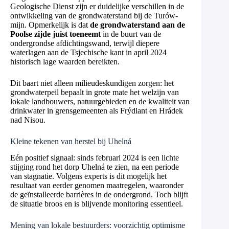
Geologische Dienst zijn er duidelijke verschillen in de
ontwikkeling van de grondwaterstand bij de Turów-
mijn. Opmerkelijk is dat
de grondwaterstand aan de
Poolse zijde juist toeneemt
in de buurt van de
ondergrondse afdichtingswand, terwijl diepere
waterlagen aan de Tsjechische kant in april 2024
historisch lage waarden bereikten.
Dit baart niet alleen milieudeskundigen zorgen: het
grondwaterpeil bepaalt in grote mate het welzijn van
lokale landbouwers, natuurgebieden en de kwaliteit van
drinkwater in grensgemeenten als Frýdlant en Hrádek
nad Nisou.
Kleine tekenen van herstel bij Uhelná
Eén positief signaal: sinds februari 2024 is een lichte
stijging rond het dorp Uhelná te zien, na een periode
van stagnatie. Volgens experts is dit mogelijk het
resultaat van eerder genomen maatregelen, waaronder
de geïnstalleerde barrières in de ondergrond. Toch blijft
de situatie broos en is blijvende monitoring essentieel.
Mening van lokale bestuurders: voorzichtig optimisme