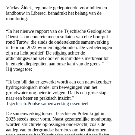
Václav Židek, regionale gedeputeerde voor milieu en
landbouw in Liberec, benadrukt het belang van de
monitoring:
“In het nieuwe rapport van de Tsjechische Geologische
Dienst staan concrete meetresultaten van elke boorput
rond Turów, die sinds de ondertekende samenwerking
in februari 2022 worden bijgehouden. De verbeteringen
zijn nu licht positief. De stijging achter de
afdichtingswand zet door en is inmiddels merkbaar tot
in enkele diepteputten aan onze kant van de grens.”
Hij voegt toe:
“Ik ben blij dat er gewerkt wordt aan een nauwkeuriger
hydrogeologisch model om bewegingen van het
grondwater nog beter te volgen. Dat is een grote stap
naar een beter en praktisch inzicht.”
Tsjechisch-Poolse samenwerking essentieel
De samenwerking tussen Tsjechië en Polen krijgt in
2025 steeds meer vorm. Naast gezamenlijke monitoring
worden structurele oplossingen onderzocht, zoals de
aanleg van ondergrondse barrières om het uitstromen