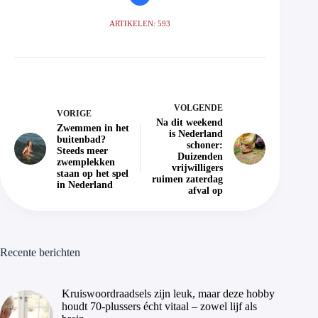
ARTIKELEN: 593
VOLGENDE
VORIGE
Na dit weekend
Zwemmen in het
is Nederland
buitenbad?
schoner:
Steeds meer
Duizenden
zwemplekken
vrijwilligers
staan op het spel
ruimen zaterdag
in Nederland
afval op
Recente berichten
Kruiswoordraadsels zijn leuk, maar deze hobby
houdt 70-plussers écht vitaal – zowel lijf als