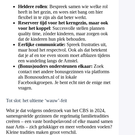
Heldere rollen
: Bespreek samen wie welke rol
heeft in het gezin, en wees niet bang om hier
flexibel in te zijn als dat beter werkt.
Reserveer tijd voor het kerngezin, maar ook
voor het koppel
: Succesvolle stellen plannen
quality time, zónder kinderen, maar zorgen ook
dat de kinderen hun plek behouden.
Eerlijke communicatie:
Spreek frustraties uit,
maar houd het respectvol. Ook als dat betekent
dat je af en toe even stoom moet afblazen tijdens
een wandeling langs de Amstel.
(Bonus)ouders ondersteunen elkaar:
Zoek
contact met andere bonusgezinnen via platforms
als Bonusouders.nl of in lokale
Facebookgroepen. Je bent echt niet de enige met
vragen.
Tot slot: het ultieme ‘wauw’-feit
Wist je dat volgens onderzoek van het CBS in 2024,
samengestelde gezinnen die regelmatig familietradities
creëren – een vaste bordspelavond of elke maand samen
naar Artis – zich gelukkiger en meer verbonden voelen?
Kleine tradities maken groot verschil.