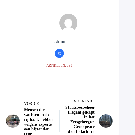
admin
ARTIKELEN: 593
VOLGENDE
VORIGE
Staatsbosbeheer
Mensen die
illegaal gekapt
wachten in de
in het
rij haat, hebben
Ertsgebergte:
volgens experts
Greenpeace
een bijzonder
dient klacht in
type