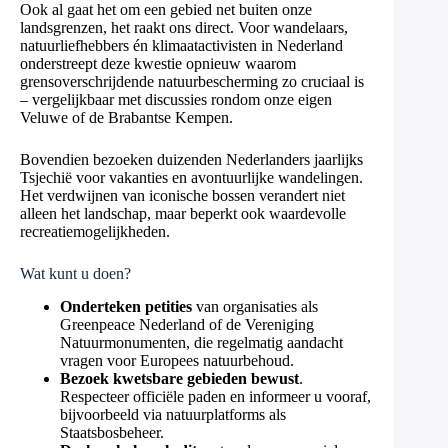
Ook al gaat het om een gebied net buiten onze
landsgrenzen, het raakt ons direct. Voor wandelaars,
natuurliefhebbers én klimaatactivisten in Nederland
onderstreept deze kwestie opnieuw waarom
grensoverschrijdende natuurbescherming zo cruciaal is
– vergelijkbaar met discussies rondom onze eigen
Veluwe of de Brabantse Kempen.
Bovendien bezoeken duizenden Nederlanders jaarlijks
Tsjechië voor vakanties en avontuurlijke wandelingen.
Het verdwijnen van iconische bossen verandert niet
alleen het landschap, maar beperkt ook waardevolle
recreatiemogelijkheden.
Wat kunt u doen?
Onderteken petities
van organisaties als
Greenpeace Nederland of de Vereniging
Natuurmonumenten, die regelmatig aandacht
vragen voor Europees natuurbehoud.
Bezoek kwetsbare gebieden bewust
.
Respecteer officiële paden en informeer u vooraf,
bijvoorbeeld via natuurplatforms als
Staatsbosbeheer.