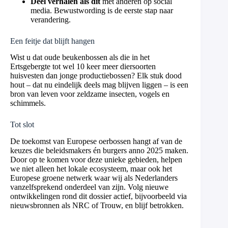
Deel verhalen als dit
met anderen op social
media. Bewustwording is de eerste stap naar
verandering.
Een feitje dat blijft hangen
Wist u dat oude beukenbossen als die in het
Ertsgebergte tot wel 10 keer meer diersoorten
huisvesten dan jonge productiebossen? Elk stuk dood
hout – dat nu eindelijk deels mag blijven liggen – is een
bron van leven voor zeldzame insecten, vogels en
schimmels.
Tot slot
De toekomst van Europese oerbossen hangt af van de
keuzes die beleidsmakers én burgers anno 2025 maken.
Door op te komen voor deze unieke gebieden, helpen
we niet alleen het lokale ecosysteem, maar ook het
Europese groene netwerk waar wij als Nederlanders
vanzelfsprekend onderdeel van zijn. Volg nieuwe
ontwikkelingen rond dit dossier actief, bijvoorbeeld via
nieuwsbronnen als NRC of Trouw, en blijf betrokken.