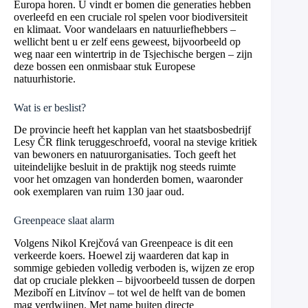
Europa horen. U vindt er bomen die generaties hebben
overleefd en een cruciale rol spelen voor biodiversiteit
en klimaat. Voor wandelaars en natuurliefhebbers –
wellicht bent u er zelf eens geweest, bijvoorbeeld op
weg naar een wintertrip in de Tsjechische bergen – zijn
deze bossen een onmisbaar stuk Europese
natuurhistorie.
Wat is er beslist?
De provincie heeft het kapplan van het staatsbosbedrijf
Lesy ČR flink teruggeschroefd, vooral na stevige kritiek
van bewoners en natuurorganisaties. Toch geeft het
uiteindelijke besluit in de praktijk nog steeds ruimte
voor het omzagen van honderden bomen, waaronder
ook exemplaren van ruim 130 jaar oud.
Greenpeace slaat alarm
Volgens Nikol Krejčová van Greenpeace is dit een
verkeerde koers. Hoewel zij waarderen dat kap in
sommige gebieden volledig verboden is, wijzen ze erop
dat op cruciale plekken – bijvoorbeeld tussen de dorpen
Meziboří en Litvínov – tot wel de helft van de bomen
mag verdwijnen. Met name buiten directe