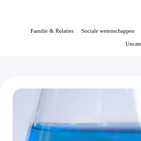
Ga
naar
de
inhoud
Familie & Relaties
Sociale wetenschappen
Uncate