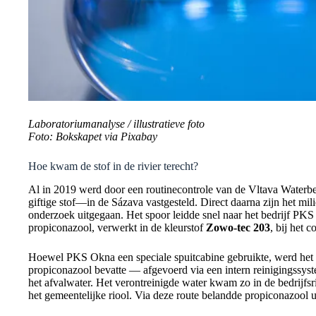
Laboratoriumanalyse / illustratieve foto
Foto: Bokskapet via Pixabay
Hoe kwam de stof in de rivier terecht?
Al in 2019 werd door een routinecontrole van de Vltava Water
giftige stof—in de Sázava vastgesteld. Direct daarna zijn het m
onderzoek uitgegaan. Het spoor leidde snel naar het bedrijf PK
propiconazool, verwerkt in de kleurstof
Zowo-tec 203
, bij het 
Hoewel PKS Okna een speciale spuitcabine gebruikte, werd he
propiconazool bevatte — afgevoerd via een intern reinigingssystee
het afvalwater. Het verontreinigde water kwam zo in de bedrijfs
het gemeentelijke riool. Via deze route belandde propiconazool u