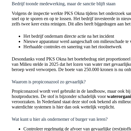
Bedrijf toonde medewerking, maar de sanctie blijft staan
Volgens de inspectie werkte PKS Okna tijdens het onderzoek sa
snel op te sporen en op te lossen. Het bedrijf investeerde in nieu
zelfs twee keer extra reinigen. Dit alles heeft bijgedragen aan h
Het bedrijf ondernam directe actie na het incident
Nieuwe apparatuur werd aangeschaft om milieuschade te
Herhaalde controles en sanering van het rioolnetwerk
Desondanks vond PKS Okna het boetebedrag niet proportioneel e
van Milieu stelde in 2025 dat het lozen van water met gevaarlijke
beroep werd verworpen. De boete van 250.000 kronen is nu onhe
Waarom is propiconazool zo gevaarlijk?
Propiconazool wordt veel gebruikt in de landbouw, maar ook bi
houtproducten. De stof is bijzonder schadelijk voor
waterorgan
veroorzaken. In Nederland staat deze stof ook bekend als milieu
waterdichte systemen is hier dan ook wettelijk verplicht.
Wat kunt u hier als ondernemer of burger van leren?
Controleer regelmatig de afvoer van gevaarlijke (rest)stof