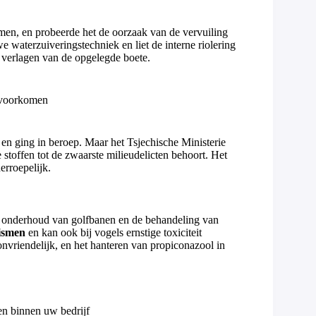
men, en probeerde het de oorzaak van de vervuiling
we waterzuiveringstechniek en liet de interne riolering
et verlagen van de opgelegde boete.
 voorkomen
n ging in beroep. Maar het Tsjechische Ministerie
 stoffen tot de zwaarste milieudelicten behoort. Het
rroepelijk.
j onderhoud van golfbanen en de behandeling van
ismen
en kan ook bij vogels ernstige toxiciteit
onvriendelijk, en het hanteren van propiconazool in
fen binnen uw bedrijf