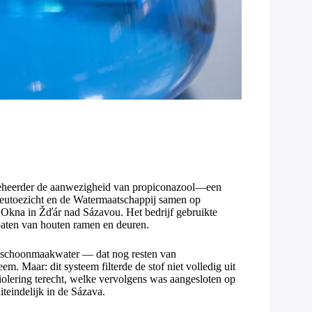
beheerder de aanwezigheid van propiconazool—een
ilieutoezicht en de Watermaatschappij samen op
S Okna in Žďár nad Sázavou. Het bedrijf gebruikte
coaten van houten ramen en deuren.
t schoonmaakwater — dat nog resten van
m. Maar: dit systeem filterde de stof niet volledig uit
riolering terecht, welke vervolgens was aangesloten op
iteindelijk in de Sázava.