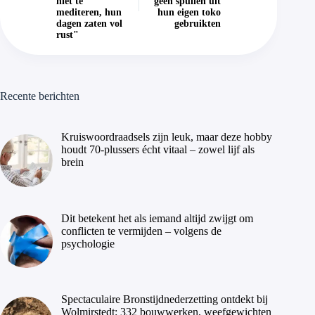
niet te
geen spullen uit
mediteren, hun
hun eigen toko
dagen zaten vol
gebruikten
rust"
Recente berichten
Kruiswoordraadsels zijn leuk, maar deze hobby
houdt 70-plussers écht vitaal – zowel lijf als
brein
Dit betekent het als iemand altijd zwijgt om
conflicten te vermijden – volgens de
psychologie
Spectaculaire Bronstijdnederzetting ontdekt bij
Wolmirstedt: 332 bouwwerken, weefgewichten