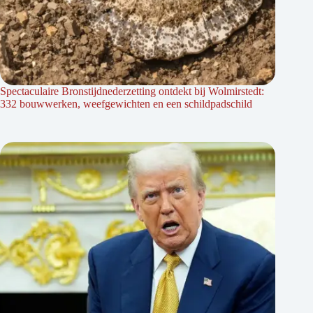
Spectaculaire Bronstijdnederzetting ontdekt bij Wolmirstedt:
332 bouwwerken, weefgewichten en een schildpadschild