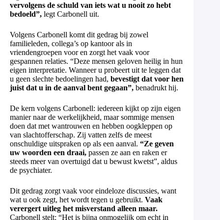
vervolgens de schuld van iets wat u nooit zo hebt
bedoeld”,
legt Carbonell uit.
Volgens Carbonell komt dit gedrag bij zowel
familieleden, collega’s op kantoor als in
vriendengroepen voor en zorgt het vaak voor
gespannen relaties. “Deze mensen geloven heilig in hun
eigen interpretatie. Wanneer u probeert uit te leggen dat
u geen slechte bedoelingen had,
bevestigt dat voor hen
juist dat u in de aanval bent gegaan”,
benadrukt hij.
De kern volgens Carbonell: iedereen kijkt op zijn eigen
manier naar de werkelijkheid, maar sommige mensen
doen dat met wantrouwen en hebben oogkleppen op
van slachtofferschap. Zij vatten zelfs de meest
onschuldige uitspraken op als een aanval.
“Ze geven
uw woorden een draai,
passen ze aan en raken er
steeds meer van overtuigd dat u bewust kwetst”, aldus
de psychiater.
Dit gedrag zorgt vaak voor eindeloze discussies, want
wat u ook zegt, het wordt tegen u gebruikt.
Vaak
verergert uitleg het misverstand alleen maar.
Carbonell stelt: “Het is bijna onmogelijk om echt in