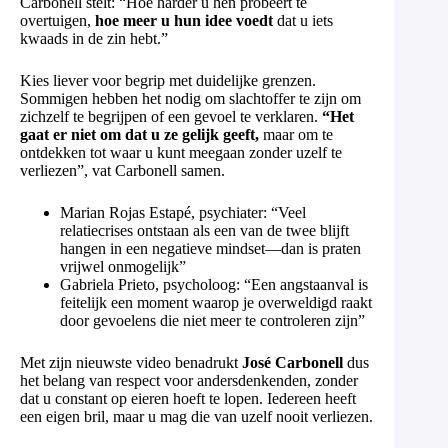
Carbonell stelt: “Hoe harder u hen probeert te
overtuigen,
hoe meer u hun idee voedt
dat u iets
kwaads in de zin hebt.”
Kies liever voor begrip met duidelijke grenzen.
Sommigen hebben het nodig om slachtoffer te zijn om
zichzelf te begrijpen of een gevoel te verklaren.
“Het
gaat er niet om dat u ze gelijk geeft,
maar om te
ontdekken tot waar u kunt meegaan zonder uzelf te
verliezen”, vat Carbonell samen.
Marian Rojas Estapé, psychiater: “Veel
relatiecrises ontstaan als een van de twee blijft
hangen in een negatieve mindset—dan is praten
vrijwel onmogelijk”
Gabriela Prieto, psycholoog: “Een angstaanval is
feitelijk een moment waarop je overweldigd raakt
door gevoelens die niet meer te controleren zijn”
Met zijn nieuwste video benadrukt
José Carbonell
dus
het belang van respect voor andersdenkenden, zonder
dat u constant op eieren hoeft te lopen. Iedereen heeft
een eigen bril, maar u mag die van uzelf nooit verliezen.