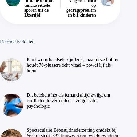
in Italië onthult
vergroot risico
unieke rituele
op
sporen uit de
gedragsproblem
IJzertijd
en bij kinderen
Recente berichten
Kruiswoordraadsels zijn leuk, maar deze hobby
houdt 70-plussers écht vitaal – zowel lijf als
brein
Dit betekent het als iemand altijd zwijgt om
conflicten te vermijden – volgens de
psychologie
Spectaculaire Bronstijdnederzetting ontdekt bij
Wolmirstedt: 332 bouwwerken, weefgewichten