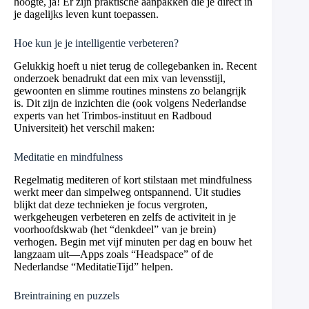
hoogte, ja! Er zijn praktische aanpakken die je direct in
je dagelijks leven kunt toepassen.
Hoe kun je je intelligentie verbeteren?
Gelukkig hoeft u niet terug de collegebanken in. Recent
onderzoek benadrukt dat een mix van levensstijl,
gewoonten en slimme routines minstens zo belangrijk
is. Dit zijn de inzichten die (ook volgens Nederlandse
experts van het Trimbos-instituut en Radboud
Universiteit) het verschil maken:
Meditatie en mindfulness
Regelmatig mediteren of kort stilstaan met mindfulness
werkt meer dan simpelweg ontspannend. Uit studies
blijkt dat deze technieken je focus vergroten,
werkgeheugen verbeteren en zelfs de activiteit in je
voorhoofdskwab (het “denkdeel” van je brein)
verhogen. Begin met vijf minuten per dag en bouw het
langzaam uit—Apps zoals “Headspace” of de
Nederlandse “MeditatieTijd” helpen.
Breintraining en puzzels