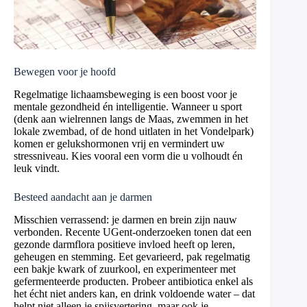
Bewegen voor je hoofd
Regelmatige lichaamsbeweging is een boost voor je
mentale gezondheid én intelligentie. Wanneer u sport
(denk aan wielrennen langs de Maas, zwemmen in het
lokale zwembad, of de hond uitlaten in het Vondelpark)
komen er gelukshormonen vrij en vermindert uw
stressniveau. Kies vooral een vorm die u volhoudt én
leuk vindt.
Besteed aandacht aan je darmen
Misschien verrassend: je darmen en brein zijn nauw
verbonden. Recente UGent-onderzoeken tonen dat een
gezonde darmflora positieve invloed heeft op leren,
geheugen en stemming. Eet gevarieerd, pak regelmatig
een bakje kwark of zuurkool, en experimenteer met
gefermenteerde producten. Probeer antibiotica enkel als
het écht niet anders kan, en drink voldoende water – dat
helpt niet alleen je spijsvertering, maar ook je