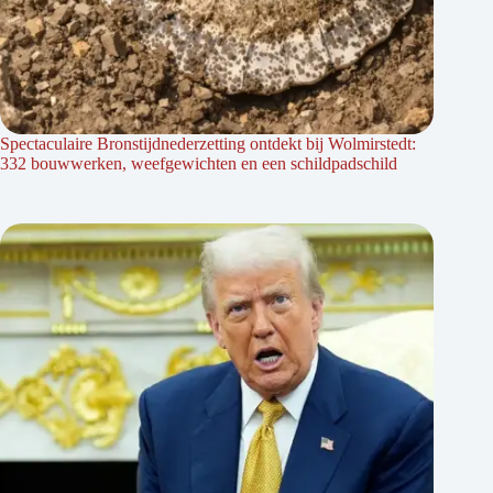
Spectaculaire Bronstijdnederzetting ontdekt bij Wolmirstedt:
332 bouwwerken, weefgewichten en een schildpadschild