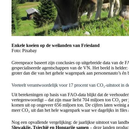
Enkele koeien op de weilanden van Friesland
Foto: Pixabay
Greenpeace baseert zijn conclusies op uitgebreide data van de 
gespecialiseerde agentschappen van de VN. Het beeld is helder: d
groter dan die van het gehele wagenpark aan personenauto’s én be
Veeteelt verantwoordelijk voor 17 procent van CO₂-uitstoot in 
Uit berekeningen op basis van FAO-data blijkt dat de veehouder
vertegenwoordigt – dat zijn maar liefst 704 miljoen ton CO₂ per ja
komen uit op ongeveer 656 miljoen ton. De cijfers laten weinig a
meer CO₂ uit dan het hele wagenpark waar we dagelijks in files a
Nog een opvallende vergelijking: de jaarlijkse uitstoot van land
Slowakije, Tsjechië en Hongarije samen
– deze landen produce