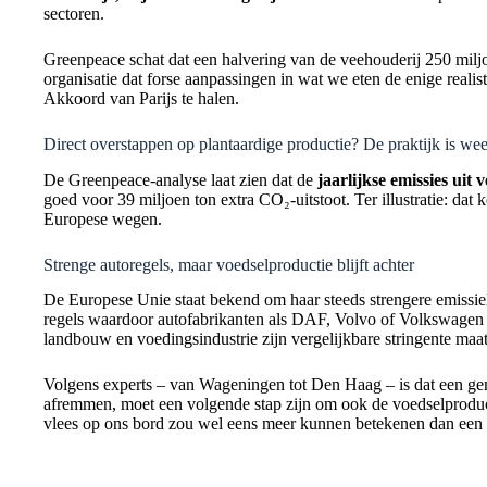
sectoren.
Greenpeace schat dat een halvering van de veehouderij 250 milj
organisatie dat forse aanpassingen in wat we eten de enige reali
Akkoord van Parijs te halen.
Direct overstappen op plantaardige productie? De praktijk is wee
De Greenpeace-analyse laat zien dat de
jaarlijkse emissies uit
goed voor 39 miljoen ton extra CO₂-uitstoot. Ter illustratie: dat
Europese wegen.
Strenge autoregels, maar voedselproductie blijft achter
De Europese Unie staat bekend om haar steeds strengere emissie
regels waardoor autofabrikanten als DAF, Volvo of Volkswagen 
landbouw en voedingsindustrie zijn vergelijkbare stringente maat
Volgens experts – van Wageningen tot Den Haag – is dat een ge
afremmen, moet een volgende stap zijn om ook de voedselproduc
vlees op ons bord zou wel eens meer kunnen betekenen dan een e