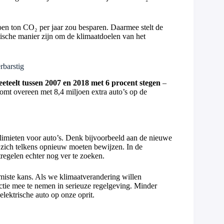
oen ton CO₂ per jaar zou besparen. Daarmee stelt de
stische manier zijn om de klimaatdoelen van het
rbarstig
 veeteelt tussen 2007 en 2018 met 6 procent stegen
–
 komt overeen met 8,4 miljoen extra auto’s op de
limieten voor auto’s. Denk bijvoorbeeld aan de nieuwe
zich telkens opnieuw moeten bewijzen. In de
regelen echter nog ver te zoeken.
miste kans. Als we klimaatverandering willen
tie mee te nemen in serieuze regelgeving. Minder
lektrische auto op onze oprit.