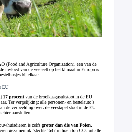
FAO (Food and Agriculture Organization), een van de
e invloed van de veeteelt op het klimaat in Europa is
stelbusjes bij elkaar.
de EU
ij
17 procent
van de broeikasgasuitstoot in de EU
ar. Ter vergelijking: alle personen- en bestelauto’s
an de verbeelding over: de veestapel stoot in de EU
chter aansluiten.
bouwhuisdieren is zelfs
groter dan die van Polen,
ren gezamenlijk ‘slechts’ 647 miljoen ton CO₂ uit alle