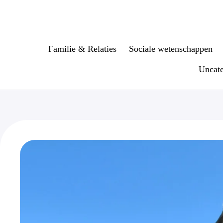
Ga
naar
de
inhoud
Familie & Relaties
Sociale wetenschappen
Uncate