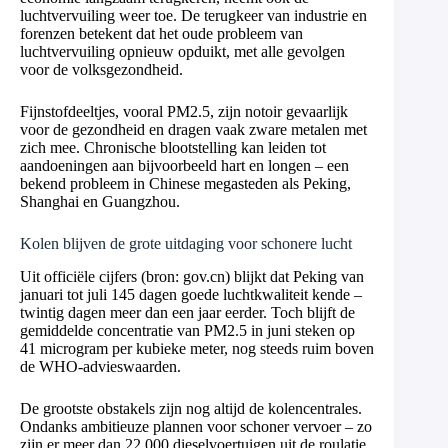
luchtvervuiling weer toe. De terugkeer van industrie en
forenzen betekent dat het oude probleem van
luchtvervuiling opnieuw opduikt, met alle gevolgen
voor de volksgezondheid.
Fijnstofdeeltjes, vooral PM2.5, zijn notoir gevaarlijk
voor de gezondheid en dragen vaak zware metalen met
zich mee. Chronische blootstelling kan leiden tot
aandoeningen aan bijvoorbeeld hart en longen – een
bekend probleem in Chinese megasteden als Peking,
Shanghai en Guangzhou.
Kolen blijven de grote uitdaging voor schonere lucht
Uit officiële cijfers (bron: gov.cn) blijkt dat Peking van
januari tot juli 145 dagen goede luchtkwaliteit kende –
twintig dagen meer dan een jaar eerder. Toch blijft de
gemiddelde concentratie van PM2.5 in juni steken op
41 microgram per kubieke meter, nog steeds ruim boven
de WHO-advieswaarden.
De grootste obstakels zijn nog altijd de kolencentrales.
Ondanks ambitieuze plannen voor schoner vervoer – zo
zijn er meer dan 22.000 dieselvoertuigen uit de roulatie