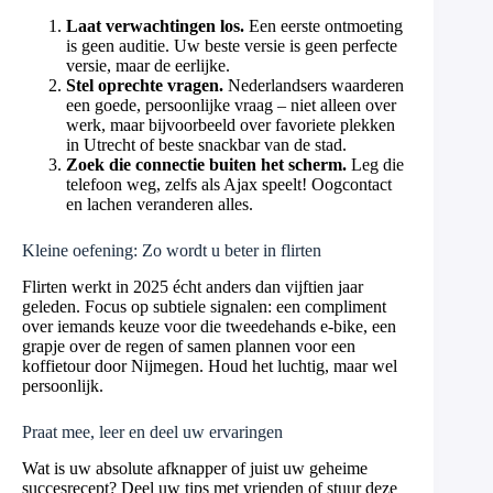
Laat verwachtingen los.
Een eerste ontmoeting
is geen auditie. Uw beste versie is geen perfecte
versie, maar de eerlijke.
Stel oprechte vragen.
Nederlandsers waarderen
een goede, persoonlijke vraag – niet alleen over
werk, maar bijvoorbeeld over favoriete plekken
in Utrecht of beste snackbar van de stad.
Zoek die connectie buiten het scherm.
Leg die
telefoon weg, zelfs als Ajax speelt! Oogcontact
en lachen veranderen alles.
Kleine oefening: Zo wordt u beter in flirten
Flirten werkt in 2025 écht anders dan vijftien jaar
geleden. Focus op subtiele signalen: een compliment
over iemands keuze voor die tweedehands e-bike, een
grapje over de regen of samen plannen voor een
koffietour door Nijmegen. Houd het luchtig, maar wel
persoonlijk.
Praat mee, leer en deel uw ervaringen
Wat is uw absolute afknapper of juist uw geheime
succesrecept? Deel uw tips met vrienden of stuur deze