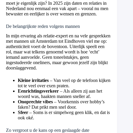
moet je eigenlijk zijn? In 2025 zijn daten en relaties in
Nederland nou eenmaal een vak apart – vooral nu men
bewuster en eerlijker is over wensen en grenzen.
De belangrijkste reden volgens mannen
In mijn ervaring als relatie-expert en na vele gesprekken
met mannen uit Amsterdam tot Eindhoven viel me op:
authenticiteit voert de boventoon. Uiterlijk speelt een
rol, maar wat telkens genoemd wordt is hoe ‘echt’
iemand aanvoelde. Geen toneelstukjes, geen
ingestudeerde oneliners, maar gewoon jezelf zijn blijkt
doorslaggevend.
Kleine irritaties
– Van veel op de telefoon kijken
tot te veel over exen praten.
Eenrichtingsverkeer
– Als alleen zij aan het
woord was, haakten mannen sneller af.
Onoprechte vibes
– Voorkennis over hobby’s
faken? Dat prikt men snel door.
Sfeer
– Soms is er simpelweg geen klik, en dat is
ook oké.
Zo vergroot u de kans op een geslaagde date