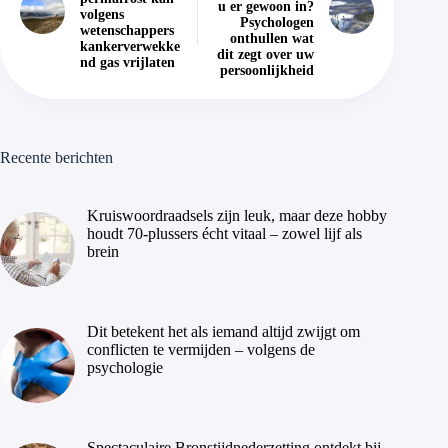
u er gewoon in?
volgens
Psychologen
wetenschappers
onthullen wat
kankerverwekke
dit zegt over uw
nd gas vrijlaten
persoonlijkheid
Recente berichten
Kruiswoordraadsels zijn leuk, maar deze hobby
houdt 70-plussers écht vitaal – zowel lijf als
brein
Dit betekent het als iemand altijd zwijgt om
conflicten te vermijden – volgens de
psychologie
Spectaculaire Bronstijdnederzetting ontdekt bij