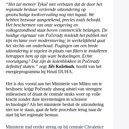
“Het zal meneer Tykač niet verbazen dat de door het
regionale bestuur verleende uitzondering op
grootschalige kwikvervuiling nog niet ingaat. We
hebben bezwaar aangetekend, precies zoals beloofd.
Het beschermen van onze wetgeving en
volksgezondheid staat boven commerciële belangen. De
huidige eigenaar van Počerady misleidt het publiek met
zijn reclame over modernisering; in werkelijkheid gaat
het slechts om onderhoud. Pogingen om een brede
uitzondering te regelen in plaats van filters te installeren
betrappen hem op zijn ware bedoelingen. Echte
vooruitgang? Dat zijn de kolenblokken in Počerady
definitief sluiten.”
zegt
Jiří Koželouh
, hoofd van het
energieprogramma bij Hnutí DUHA.
Het is dus vooral aan het Ministerie van Milieu om te
beslissen: krijgt Počerady alsnog uitstel van strengere
milieueisen of draait de centrale straks weer op volle
kracht zonder dure investeringen in schonere
technologie? Als het ministerie besluit de uitzondering
niet toe te staan, gaat de hele procedure terug naar de
start bij het regionale bestuur.
Ministerie trad eerder streng op bij centrale Chvaletice