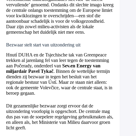
vervuilende’ genoemd. Ondanks dit slechte imago kreeg
de centrale onlangs toestemming om de Europese limiet
voor kwiklozingen te overschrijden—een stof die
aantoonbaar schadelijk is voor de volksgezondheid.
Daar zijn zowel milieu-activisten als de lokale
gemeenschap het duidelijk niet mee eens.
Bezwaar stelt start van uitzondering uit
Hnutí DUHA en de Tsjechische tak van Greenpeace
trekken al jarenlang fel van leer tegen de toestemming
aan Počerady, onderdeel van
Sev.en Energy van
miljardair Pavel Tykač
. Binnen de wettelijke termijn
dienden zij bezwaar in tegen het besluit van het
regionale bestuur van Ústí. Maar ze staan niet alleen:
ook de gemeente Volevčice, waar de centrale staat, is in
beroep gegaan.
Dit gezamenlijke bezwaar zorgt ervoor dat de
uitzondering voorlopig is opgeschort. De centrale mag
dus pas van de soepelere regelgeving gebruikmaken als,
en alleen als, het Ministerie van Milieu daarvoor groen
licht geeft.