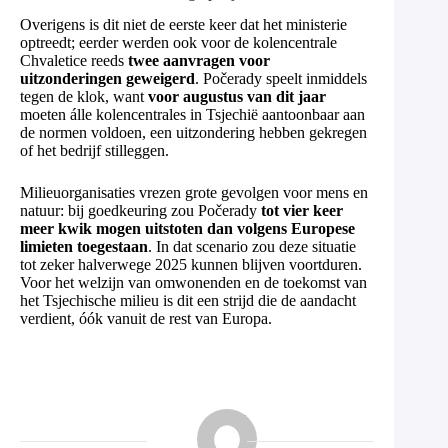
Overigens is dit niet de eerste keer dat het ministerie
optreedt; eerder werden ook voor de kolencentrale
Chvaletice reeds
twee aanvragen voor
uitzonderingen geweigerd
. Počerady speelt inmiddels
tegen de klok, want
voor augustus van dit jaar
moeten álle kolencentrales in Tsjechië aantoonbaar aan
de normen voldoen, een uitzondering hebben gekregen
of het bedrijf stilleggen.
Milieuorganisaties vrezen grote gevolgen voor mens en
natuur: bij goedkeuring zou Počerady
tot vier keer
meer kwik mogen uitstoten dan volgens Europese
limieten toegestaan
. In dat scenario zou deze situatie
tot zeker halverwege 2025 kunnen blijven voortduren.
Voor het welzijn van omwonenden en de toekomst van
het Tsjechische milieu is dit een strijd die de aandacht
verdient, óók vanuit de rest van Europa.