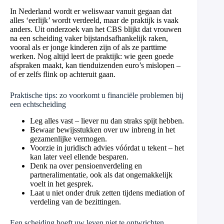
In Nederland wordt er weliswaar vanuit gegaan dat
alles ‘eerlijk’ wordt verdeeld, maar de praktijk is vaak
anders. Uit onderzoek van het CBS blijkt dat vrouwen
na een scheiding vaker bijstandsafhankelijk raken,
vooral als er jonge kinderen zijn of als ze parttime
werken. Nog altijd leert de praktijk: wie geen goede
afspraken maakt, kan tienduizenden euro’s mislopen –
of er zelfs flink op achteruit gaan.
Praktische tips: zo voorkomt u financiële problemen bij
een echtscheiding
Leg alles vast – liever nu dan straks spijt hebben.
Bewaar bewijsstukken over uw inbreng in het
gezamenlijke vermogen.
Voorzie in juridisch advies vóórdat u tekent – het
kan later veel ellende besparen.
Denk na over pensioenverdeling en
partneralimentatie, ook als dat ongemakkelijk
voelt in het gesprek.
Laat u niet onder druk zetten tijdens mediation of
verdeling van de bezittingen.
Een scheiding hoeft uw leven niet te ontwrichten