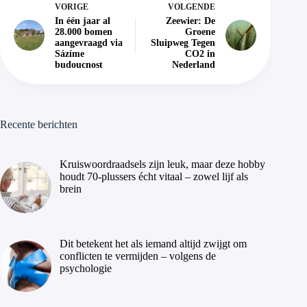
VORIGE
VOLGENDE
In één jaar al
Zeewier: De
28.000 bomen
Groene
aangevraagd via
Sluipweg Tegen
Sázíme
CO2 in
budoucnost
Nederland
Recente berichten
Kruiswoordraadsels zijn leuk, maar deze hobby
houdt 70-plussers écht vitaal – zowel lijf als
brein
Dit betekent het als iemand altijd zwijgt om
conflicten te vermijden – volgens de
psychologie