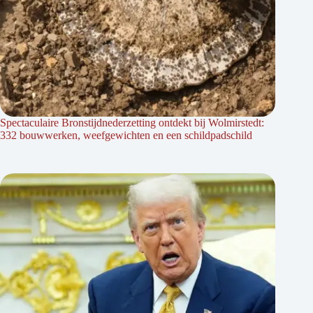
Spectaculaire Bronstijdnederzetting ontdekt bij Wolmirstedt:
332 bouwwerken, weefgewichten en een schildpadschild