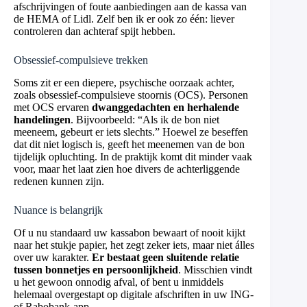
afschrijvingen of foute aanbiedingen aan de kassa van
de HEMA of Lidl. Zelf ben ik er ook zo één: liever
controleren dan achteraf spijt hebben.
Obsessief-compulsieve trekken
Soms zit er een diepere, psychische oorzaak achter,
zoals obsessief-compulsieve stoornis (OCS). Personen
met OCS ervaren
dwanggedachten en herhalende
handelingen
. Bijvoorbeeld: “Als ik de bon niet
meeneem, gebeurt er iets slechts.” Hoewel ze beseffen
dat dit niet logisch is, geeft het meenemen van de bon
tijdelijk opluchting. In de praktijk komt dit minder vaak
voor, maar het laat zien hoe divers de achterliggende
redenen kunnen zijn.
Nuance is belangrijk
Of u nu standaard uw kassabon bewaart of nooit kijkt
naar het stukje papier, het zegt zeker iets, maar niet álles
over uw karakter.
Er bestaat geen sluitende relatie
tussen bonnetjes en persoonlijkheid
. Misschien vindt
u het gewoon onnodig afval, of bent u inmiddels
helemaal overgestapt op digitale afschriften in uw ING-
of Rabobank-app.