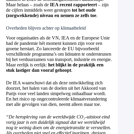
Maar helaas – zoals de
IEA recent rapporteert
– zijn
de cijfers inmiddels weer gestegen
tot het oude
(zorgwekkende) niveau en nemen ze zelfs toe
.
Overheden blijven achter op klimaatbeleid
Voor organisaties als de VN, IEA en de Europese Unie
had de pandemie hét moment kunnen zijn voor een
groene herstart. Zo lanceerde de EU bijvoorbeeld
verschillende programma’s om lidstaten te ondersteunen
bij het verduurzamen van transport, industrie en energie.
Maar eerlijk is eerlijk:
het blijkt in de praktijk een
stuk lastiger dan vooraf gehoopt
.
De IEA waarschuwt dat als deze ontwikkeling zich
doorzet, het halen van de doelen uit het Akkoord van
Parijs voor veel landen simpelweg onhaalbaar wordt.
En het risico op ongecontroleerde klimaatverandering
met alle gevolgen van dien, neemt alleen maar toe.
“De heropleving van de wereldwijde CO₂-uitstoot eind
vorig jaar is een duidelijk signaal dat we wereldwijd
nog te weinig doen om de energietransitie te versnellen.
Als overheden niet snel en effectief ingrijpen, dreigen