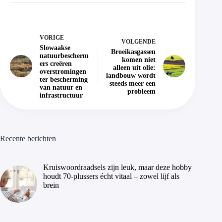
VORIGE
VOLGENDE
Slowaakse
Broeikasgassen
natuurbescherm
komen niet
ers creëren
alleen uit olie:
overstromingen
landbouw wordt
ter bescherming
steeds meer een
van natuur en
probleem
infrastructuur
Recente berichten
Kruiswoordraadsels zijn leuk, maar deze hobby
houdt 70-plussers écht vitaal – zowel lijf als
brein