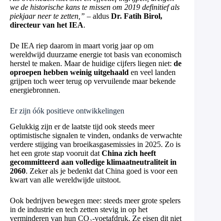
we de historische kans te missen om 2019 definitief als
piekjaar neer te zetten,”
– aldus
Dr. Fatih Birol,
directeur van het IEA
.
De IEA riep daarom in maart vorig jaar op om
wereldwijd duurzame energie tot basis van economisch
herstel te maken. Maar de huidige cijfers liegen niet:
de
oproepen hebben weinig uitgehaald
en veel landen
grijpen toch weer terug op vervuilende maar bekende
energiebronnen.
Er zijn óók positieve ontwikkelingen
Gelukkig zijn er de laatste tijd ook steeds meer
optimistische signalen te vinden, ondanks de verwachte
verdere stijging van broeikasgasemissies in 2025. Zo is
het een grote stap vooruit dat
China zich heeft
gecommitteerd aan volledige klimaatneutraliteit in
2060
. Zeker als je bedenkt dat China goed is voor een
kwart van alle wereldwijde uitstoot.
Ook bedrijven bewegen mee: steeds meer grote spelers
in de industrie en tech zetten stevig in op het
verminderen van hun CO₂-voetafdruk. Ze eisen dit niet