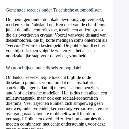
Gemengde reacties onder Tsjechische automobilisten
De meningen onder de lokale bevolking zijn verdeeld,
merken ze in Duitsland op. Een deel van de chauffeurs
juicht de milieucontroles toe, terwijl een andere groep
die als overdreven ervaart. Vooral vanwege de aard van
dieselmotoren, die bij korte metingen soms onterecht als
“vervuild” worden bestempeld. De politie houdt echter
voet bij stuk: men volgt de wet en ziet het als een
noodzakelijke stap voor de volksgezondheid.
Waarom blijven oude diesels zo populair?
Ondanks het verscherpte toezicht blijft de oude
dieselauto populair, vooral omdat de aanschafprijs
aanzienlijk lager is dan bij nieuwe, schone benzine-
auto’s of elektrische modellen. Het is dus niet alleen een
milieuvraagstuk, maar ook een sociaal-economisch
dilemma. Veel Tsjechen kunnen zich simpelweg geen
nieuwer, milieuvriendelijker voertuig veroorloven, en de
overgang naar schonere mobiliteit wordt hierdoor
vertraagd. Politie en overheid zullen hun controles dus
moeten combineren met echte ondersteuning voor deze