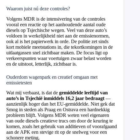
Waarom juist nú deze controles?
Volgens MDR is de intensivering van de controles
vooral een reactie op het aanhoudende aantal oude
diesels op Tsjechische wegen. Veel van deze auto’s
voldoen in werkelijkheid niet aan de emissienormen,
ook al is het papierwerk in orde. De politie zet sinds
kort mobiele meetstations in, die tekortkomingen in de
uitlaatgassen snel zichtbaar maken. De focus ligt op
verkeerspunten waar voertuigen zwaar belast worden
en de uitstoot, letterlijk, zichtbaar is.
Ouderdom wagenpark en creatief omgaan met
emissietesten
Wat mij verbaast, is dat de
gemiddelde leeftijd van
auto’s in Tsjechië inmiddels 16,2 jaar bedraagt
—
aanzienlijk hoger dan het EU-gemiddelde. Niet gek dat
Smog in steden als Praag en Ostrava een hardnekkig
probleem blijft. Volgens MDR weten veel eigenaren
van oude diesels creatieve trucs om door de keuring te
komen, zoals het gebruik van additieven of voorafgaand
aan de APK een stevige rit op de snelweg voor een
schonere meting.