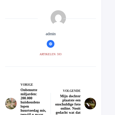
admin
ARTIKELEN: 593
VORIGE
Onbenutte
VOLGENDE
miljarden:
Mijn dochter
200.000
plaatste een
huishoudens
onschuldige foto
lopen
online. Nooit
huurtoeslag mis,
gedacht wat dat
terwijl u maar