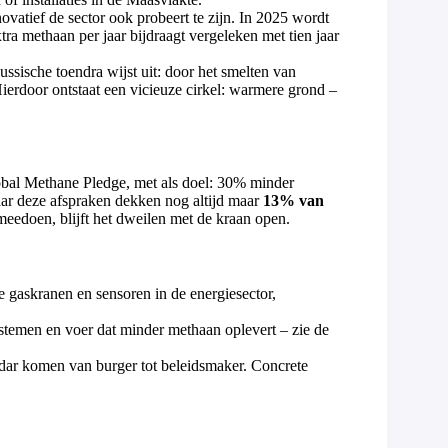
vatief de sector ook probeert te zijn. In 2025 wordt
tra methaan per jaar bijdraagt vergeleken met tien jaar
sische toendra wijst uit: door het smelten van
erdoor ontstaat een vicieuze cirkel: warmere grond –
bal Methane Pledge, met als doel: 30% minder
ar deze afspraken dekken nog altijd maar
13% van
t meedoen, blijft het dweilen met de kraan open.
e gaskranen en sensoren in de energiesector,
stemen en voer dat minder methaan oplevert – zie de
ar komen van burger tot beleidsmaker. Concrete