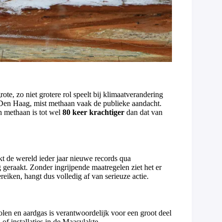
e, zo niet grotere rol speelt bij klimaatverandering
 Den Haag, mist methaan vaak de publieke aandacht.
 methaan is tot wel
80 keer krachtiger
dan dat van
ekt de wereld ieder jaar nieuwe records qua
 geraakt. Zonder ingrijpende maatregelen ziet het er
ereiken, hangt dus volledig af van serieuze actie.
len en aardgas is verantwoordelijk voor een groot deel
f installaties in de Maasvlakte.