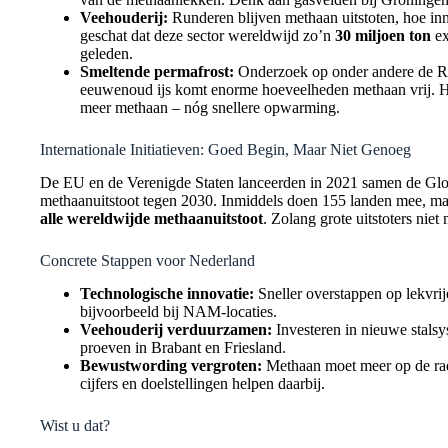
Veehouderij:
Runderen blijven methaan uitstoten, hoe inno
geschat dat deze sector wereldwijd zo’n
30 miljoen ton
ex
geleden.
Smeltende permafrost:
Onderzoek op onder andere de Rus
eeuwenoud ijs komt enorme hoeveelheden methaan vrij. Hi
meer methaan – nóg snellere opwarming.
Internationale Initiatieven: Goed Begin, Maar Niet Genoeg
De EU en de Verenigde Staten lanceerden in 2021 samen de Glo
methaanuitstoot tegen 2030. Inmiddels doen 155 landen mee, ma
alle wereldwijde methaanuitstoot
. Zolang grote uitstoters nie
Concrete Stappen voor Nederland
Technologische innovatie:
Sneller overstappen op lekvrij
bijvoorbeeld bij NAM-locaties.
Veehouderij verduurzamen:
Investeren in nieuwe stalsy
proeven in Brabant en Friesland.
Bewustwording vergroten:
Methaan moet meer op de rad
cijfers en doelstellingen helpen daarbij.
Wist u dat?