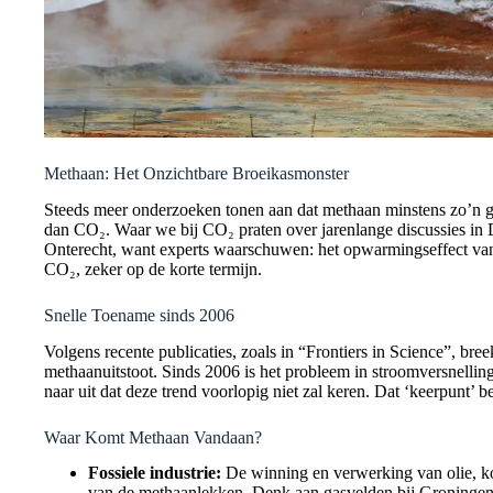
Methaan: Het Onzichtbare Broeikasmonster
Steeds meer onderzoeken tonen aan dat methaan minstens zo’n grot
dan CO₂. Waar we bij CO₂ praten over jarenlange discussies in
Onterecht, want experts waarschuwen: het opwarmingseffect van
CO₂, zeker op de korte termijn.
Snelle Toename sinds 2006
Volgens recente publicaties, zoals in “Frontiers in Science”, bre
methaanuitstoot. Sinds 2006 is het probleem in stroomversnelling
naar uit dat deze trend voorlopig niet zal keren. Dat ‘keerpunt’ b
Waar Komt Methaan Vandaan?
Fossiele industrie:
De winning en verwerking van olie, ko
van de methaanlekken. Denk aan gasvelden bij Groningen o