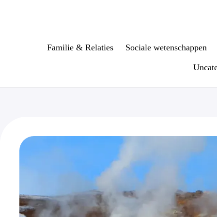
Ga
naar
de
inhoud
Familie & Relaties
Sociale wetenschappen
Uncate