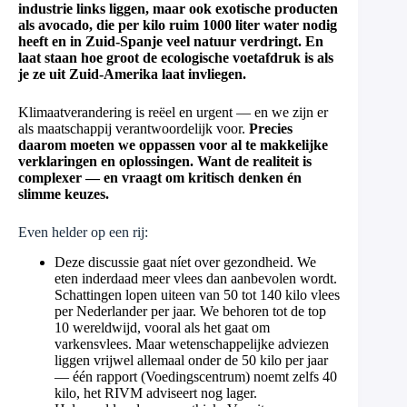
industrie links liggen, maar ook exotische producten
als avocado, die per kilo ruim 1000 liter water nodig
heeft en in Zuid-Spanje veel natuur verdringt. En
laat staan hoe groot de ecologische voetafdruk is als
je ze uit Zuid-Amerika laat invliegen.
Klimaatverandering is reëel en urgent — en we zijn er
als maatschappij verantwoordelijk voor.
Precies
daarom moeten we oppassen voor al te makkelijke
verklaringen en oplossingen. Want de realiteit is
complexer — en vraagt om kritisch denken én
slimme keuzes.
Even helder op een rij:
Deze discussie gaat níet over gezondheid. We
eten inderdaad meer vlees dan aanbevolen wordt.
Schattingen lopen uiteen van 50 tot 140 kilo vlees
per Nederlander per jaar. We behoren tot de top
10 wereldwijd, vooral als het gaat om
varkensvlees. Maar wetenschappelijke adviezen
liggen vrijwel allemaal onder de 50 kilo per jaar
— één rapport (Voedingscentrum) noemt zelfs 40
kilo, het RIVM adviseert nog lager.