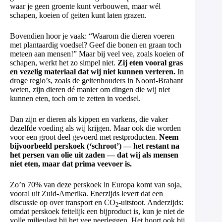
waar je geen groente kunt verbouwen, maar wél
schapen, koeien of geiten kunt laten grazen.
Bovendien hoor je vaak: “Waarom die dieren voeren
met plantaardig voedsel? Geef die bonen en graan toch
meteen aan mensen!” Maar bij veel vee, zoals koeien of
schapen, werkt het zo simpel niet.
Zij eten vooral gras
en vezelig materiaal dat wij niet kunnen verteren.
In
droge regio’s, zoals de geitenhouders in Noord-Brabant
weten, zijn dieren dé manier om dingen die wij niet
kunnen eten, toch om te zetten in voedsel.
Dan zijn er dieren als kippen en varkens, die vaker
dezelfde voeding als wij krijgen. Maar ook die worden
voor een groot deel gevoerd met restproducten.
Neem
bijvoorbeeld perskoek (‘schroot’) — het restant na
het persen van olie uit zaden — dat wij als mensen
niet eten, maar dat prima veevoer is.
Zo’n 70% van deze perskoek in Europa komt van soja,
vooral uit Zuid-Amerika. Enerzijds levert dat een
discussie op over transport en CO
-uitstoot. Anderzijds:
2
omdat perskoek feitelijk een bijproduct is, kun je niet de
volle milieulast bij het vee neerleggen. Het hoort ook bij