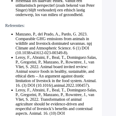
Helemaal los daarvan: ethiek. Vanuit een
utilitaristisch perspectief (zoals bekend van Peter
Singer) blijft veehouderij een ethisch lastig
onderwerp, los van milieu of gezondheid.
Referenties:
Manzano, P., del Prado, A., Pardo, G. 2023.
Comparable GHG emissions from animals in
wildlife and livestock-dominated savannas. npj
Climate and Atmospheric Science. 6 (1) DOI
(10.1038/s41612-023-00349-8).
Leroy, F., Abraini, F., Beal, T., Dominguez-Salas,
P., Gregorini, P., Manzano, P., Rowntree, J., van
Vliet, S. 2022. Animal board invited review:
Animal source foods in healthy, sustainable, and
ethical diets – An argument against drastic
limitation of livestock in the food system. Animal.
16. (3) DOI (10.1016/j.animal.2022.100457).
Leroy, F., Abraini, F., Beal, T., Dominguez-Salas,
P., Gregorini, P., Manzano, P., Rowntree, J., van
Vliet, S. 2022. Transformation of animal
agriculture should be evidence-driven and
respectful of livestock’s benefits and contextual
aspects. Animal. 16. (10) DOI