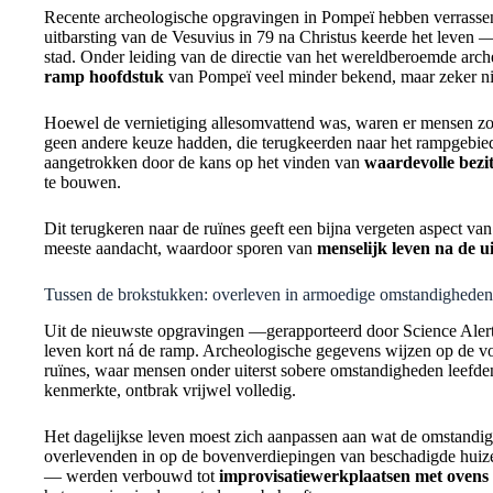
Recente archeologische opgravingen in Pompeï hebben verrasse
uitbarsting van de Vesuvius in 79 na Christus keerde het leven
stad. Onder leiding van de directie van het wereldberoemde arch
ramp hoofdstuk
van Pompeï veel minder bekend, maar zeker nie
Hoewel de vernietiging allesomvattend was, waren er mensen z
geen andere keuze hadden, die terugkeerden naar het rampgebie
aangetrokken door de kans op het vinden van
waardevolle bezi
te bouwen.
Dit terugkeren naar de ruïnes geeft een bijna vergeten aspect van
meeste aandacht, waardoor sporen van
menselijk leven na de u
Tussen de brokstukken: overleven in armoedige omstandigheden
Uit de nieuwste opgravingen —gerapporteerd door Science Aler
leven kort ná de ramp. Archeologische gegevens wijzen op de 
ruïnes, waar mensen onder uiterst sobere omstandigheden leefden
kenmerkte, ontbrak vrijwel volledig.
Het dagelijkse leven moest zich aanpassen aan wat de omstandi
overlevenden in op de bovenverdiepingen van beschadigde hui
— werden verbouwd tot
improvisatiewerkplaatsen met ovens