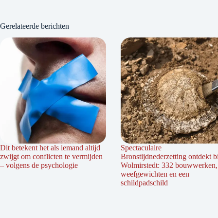
Gerelateerde berichten
Dit betekent het als iemand altijd
Spectaculaire
zwijgt om conflicten te vermijden
Bronstijdnederzetting ontdekt bi
– volgens de psychologie
Wolmirstedt: 332 bouwwerken,
weefgewichten en een
schildpadschild