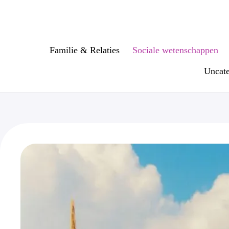
Ga
naar
de
inhoud
Familie & Relaties
Sociale wetenschappen
Uncate