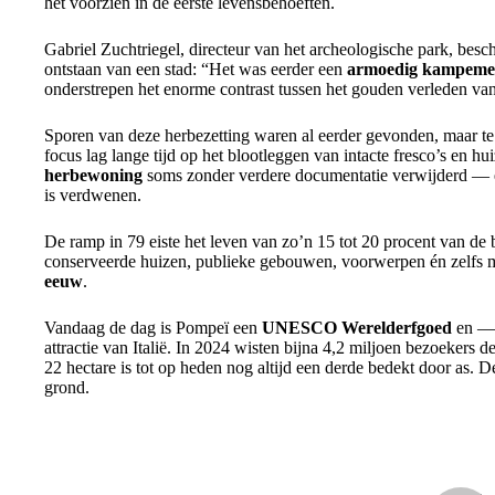
het voorzien in de eerste levensbehoeften.
Gabriel Zuchtriegel, directeur van het archeologische park, bes
ontstaan van een stad: “Het was eerder een
armoedig kampeme
onderstrepen het enorme contrast tussen het gouden verleden van
Sporen van deze herbezetting waren al eerder gevonden, maar te
focus lag lange tijd op het blootleggen van intacte fresco’s en h
herbewoning
soms zonder verdere documentatie verwijderd — e
is verdwenen.
De ramp in 79 eiste het leven van zo’n 15 tot 20 procent van de
conserveerde huizen, publieke gebouwen, voorwerpen én zelfs 
eeuw
.
Vandaag de dag is Pompeï een
UNESCO Werelderfgoed
en —n
attractie van Italië. In 2024 wisten bijna 4,2 miljoen bezoekers de
22 hectare is tot op heden nog altijd een derde bedekt door as. De
grond.