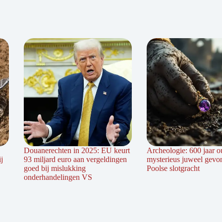
Douanerechten in 2025: EU keurt
Archeologie: 600 jaar o
j
93 miljard euro aan vergeldingen
mysterieus juweel gevo
goed bij mislukking
Poolse slotgracht
onderhandelingen VS