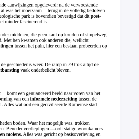
nde aanwijzingen opgeleverd: na de verwoestende
 —al was het moeizaam— terug in de volledig bedolven
eologische park is bovendien bevestigd dat dit
post-
t minder fascinerend is.
onder middelen, die geen kant op konden of simpelweg
d. Met hen kwamen ook anderen die, wellicht
ttingen
tussen het puin, hier een bestaan probeerden op
 de geschiedenis weer. De ramp in 79 trok altijd de
itbarsting
vaak onderbelicht bleven.
t— komt een genuanceerd beeld naar voren van het
vorming van een
informele nederzetting
tussen de
. Alles wat ooit een geciviliseerde Romeinse stad
gheden boden. Waar het mogelijk was, trokken
zen. Benedenverdiepingen —ooit statige woonkamers
 en molens
. Alles was gericht op basisoverleving en