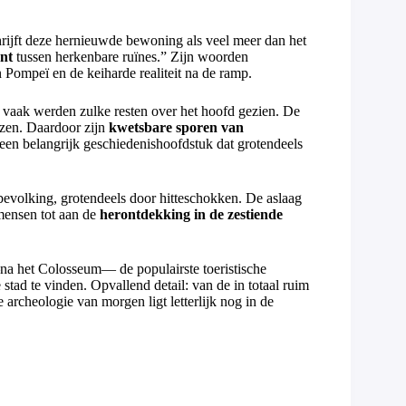
chrijft deze hernieuwde bewoning als veel meer dan het
nt
tussen herkenbare ruïnes.” Zijn woorden
 Pompeï en de keiharde realiteit na de ramp.
 vaak werden zulke resten over het hoofd gezien. De
uizen. Daardoor zijn
kwetsbare sporen van
en belangrijk geschiedenishoofdstuk dat grotendeels
 bevolking, grotendeels door hitteschokken. De aslaag
mensen tot aan de
herontdekking in de zestiende
a het Colosseum— de populairste toeristische
 stad te vinden. Opvallend detail: van de in totaal ruim
 archeologie van morgen ligt letterlijk nog in de