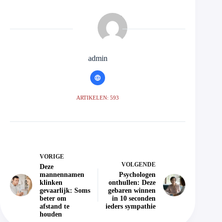
admin
ARTIKELEN: 593
VORIGE
VOLGENDE
Deze
mannennamen
Psychologen
klinken
onthullen: Deze
gevaarlijk: Soms
gebaren winnen
beter om
in 10 seconden
afstand te
ieders sympathie
houden