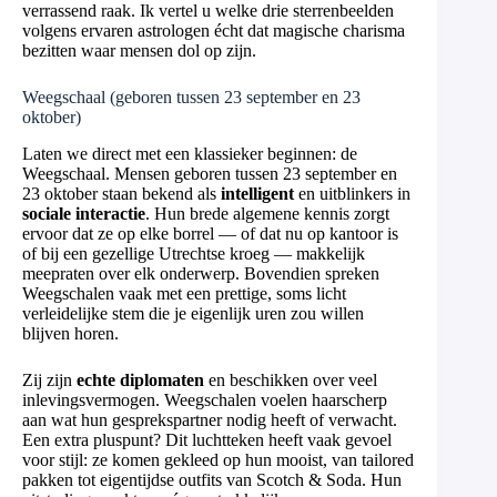
verrassend raak. Ik vertel u welke drie sterrenbeelden
volgens ervaren astrologen écht dat magische charisma
bezitten waar mensen dol op zijn.
Weegschaal (geboren tussen 23 september en 23
oktober)
Laten we direct met een klassieker beginnen: de
Weegschaal. Mensen geboren tussen 23 september en
23 oktober staan bekend als
intelligent
en uitblinkers in
sociale interactie
. Hun brede algemene kennis zorgt
ervoor dat ze op elke borrel — of dat nu op kantoor is
of bij een gezellige Utrechtse kroeg — makkelijk
meepraten over elk onderwerp. Bovendien spreken
Weegschalen vaak met een prettige, soms licht
verleidelijke stem die je eigenlijk uren zou willen
blijven horen.
Zij zijn
echte diplomaten
en beschikken over veel
inlevingsvermogen. Weegschalen voelen haarscherp
aan wat hun gesprekspartner nodig heeft of verwacht.
Een extra pluspunt? Dit luchtteken heeft vaak gevoel
voor stijl: ze komen gekleed op hun mooist, van tailored
pakken tot eigentijdse outfits van Scotch & Soda. Hun