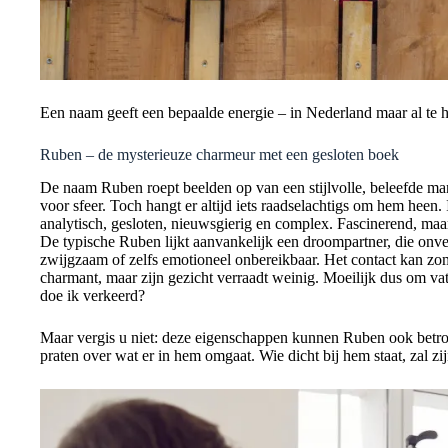
Een naam geeft een bepaalde energie – in Nederland maar al te 
Ruben – de mysterieuze charmeur met een gesloten boek
De naam Ruben roept beelden op van een stijlvolle, beleefde ma
voor sfeer. Toch hangt er altijd iets raadselachtigs om hem heen.
analytisch, gesloten, nieuwsgierig en complex. Fascinerend, maa
De typische Ruben lijkt aanvankelijk een droompartner, die onver
zwijgzaam of zelfs emotioneel onbereikbaar. Het contact kan zom
charmant, maar zijn gezicht verraadt weinig. Moeilijk dus om vat
doe ik verkeerd?
Maar vergis u niet: deze eigenschappen kunnen Ruben ook betrou
praten over wat er in hem omgaat. Wie dicht bij hem staat, zal zij