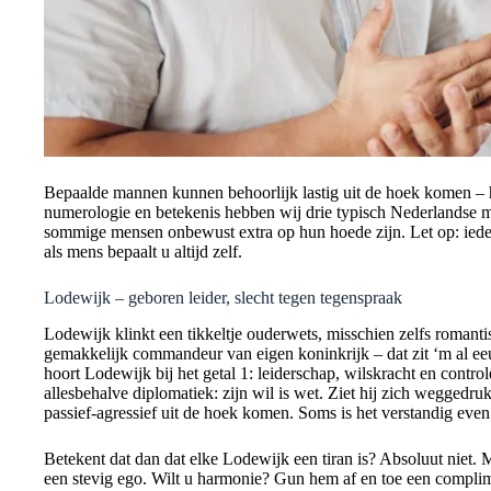
Bepaalde mannen kunnen behoorlijk lastig uit de hoek komen – 
numerologie en betekenis hebben wij drie typisch Nederlands
sommige mensen onbewust extra op hun hoede zijn. Let op: iede
als mens bepaalt u altijd zelf.
Lodewijk – geboren leider, slecht tegen tegenspraak
Lodewijk klinkt een tikkeltje ouderwets, misschien zelfs romanti
gemakkelijk commandeur van eigen koninkrijk – dat zit ‘m al e
hoort Lodewijk bij het getal 1: leiderschap, wilskracht en contr
allesbehalve diplomatiek: zijn wil is wet. Ziet hij zich weggedru
passief-agressief uit de hoek komen. Soms is het verstandig even
Betekent dat dan dat elke Lodewijk een tiran is? Absoluut niet
een stevig ego. Wilt u harmonie? Gun hem af en toe een compli