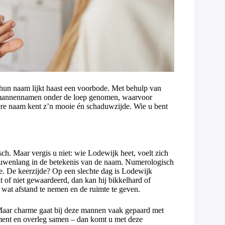
hun naam lijkt haast een voorbode. Met behulp van
e mannennamen onder de loep genomen, waarvoor
re naam kent z’n mooie én schaduwzijde. Wie u bent
sch. Maar vergis u niet: wie Lodewijk heet, voelt zich
euwenlang in de betekenis van de naam. Numerologisch
ole. De keerzijde? Op een slechte dag is Lodewijk
kt of niet gewaardeerd, dan kan hij bikkelhard of
 wat afstand te nemen en de ruimte te geven.
. Maar charme gaat bij deze mannen vaak gepaard met
ment en overleg samen – dan komt u met deze