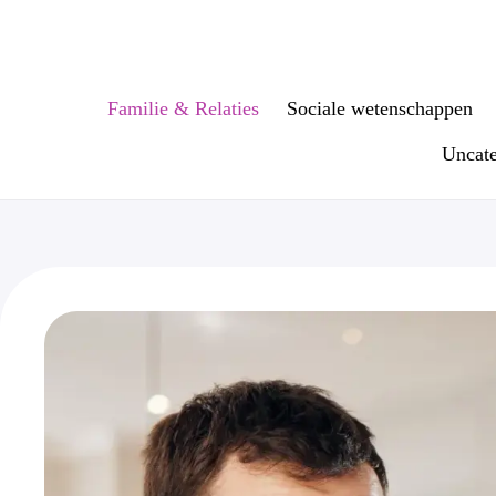
Ga
naar
de
inhoud
Familie & Relaties
Sociale wetenschappen
Uncate