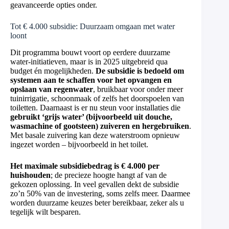
geavanceerde opties onder.
Tot € 4.000 subsidie: Duurzaam omgaan met water
loont
Dit programma bouwt voort op eerdere duurzame
water-initiatieven, maar is in 2025 uitgebreid qua
budget én mogelijkheden.
De subsidie is bedoeld om
systemen aan te schaffen voor het opvangen en
opslaan van regenwater
, bruikbaar voor onder meer
tuinirrigatie, schoonmaak of zelfs het doorspoelen van
toiletten. Daarnaast is er nu steun voor installaties die
gebruikt ‘grijs water’ (bijvoorbeeld uit douche,
wasmachine of gootsteen) zuiveren en hergebruiken
.
Met basale zuivering kan deze waterstroom opnieuw
ingezet worden – bijvoorbeeld in het toilet.
Het maximale subsidiebedrag is € 4.000 per
huishouden
; de precieze hoogte hangt af van de
gekozen oplossing. In veel gevallen dekt de subsidie
zo’n 50% van de investering, soms zelfs meer. Daarmee
worden duurzame keuzes beter bereikbaar, zeker als u
tegelijk wilt besparen.