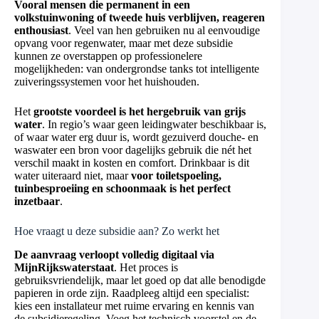
Vooral mensen die permanent in een
volkstuinwoning of tweede huis verblijven, reageren
enthousiast
. Veel van hen gebruiken nu al eenvoudige
opvang voor regenwater, maar met deze subsidie
kunnen ze overstappen op professionelere
mogelijkheden: van ondergrondse tanks tot intelligente
zuiveringssystemen voor het huishouden.
Het
grootste voordeel is het hergebruik van grijs
water
. In regio’s waar geen leidingwater beschikbaar is,
of waar water erg duur is, wordt gezuiverd douche- en
waswater een bron voor dagelijks gebruik die nét het
verschil maakt in kosten en comfort. Drinkbaar is dit
water uiteraard niet, maar
voor toiletspoeling,
tuinbesproeiing en schoonmaak is het perfect
inzetbaar
.
Hoe vraagt u deze subsidie aan? Zo werkt het
De aanvraag verloopt volledig digitaal via
MijnRijkswaterstaat
. Het proces is
gebruiksvriendelijk, maar let goed op dat alle benodigde
papieren in orde zijn. Raadpleeg altijd een specialist:
kies een installateur met ruime ervaring en kennis van
de subsidieregeling. Voeg het technisch voorstel en de