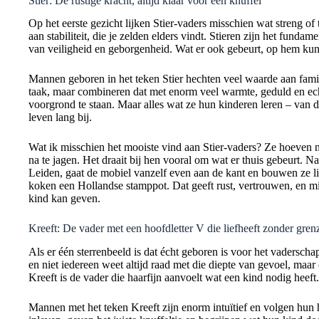
Stier: De rustige kracht, altijd klaar voor een knuffel
Op het eerste gezicht lijken Stier-vaders misschien wat streng of
aan stabiliteit, die je zelden elders vindt. Stieren zijn het funda
van veiligheid en geborgenheid. Wat er ook gebeurt, op hem kun 
Mannen geboren in het teken Stier hechten veel waarde aan famili
taak, maar combineren dat met enorm veel warmte, geduld en ech
voorgrond te staan. Maar alles wat ze hun kinderen leren – van du
leven lang bij.
Wat ik misschien het mooiste vind aan Stier-vaders? Ze hoeven ni
na te jagen. Het draait bij hen vooral om wat er thuis gebeurt.
Leiden, gaat de mobiel vanzelf even aan de kant en bouwen ze l
koken een Hollandse stamppot. Dat geeft rust, vertrouwen, en mis
kind kan geven.
Kreeft: De vader met een hoofdletter V die liefheeft zonder gren
Als er één sterrenbeeld is dat écht geboren is voor het vaderschap
en niet iedereen weet altijd raad met die diepte van gevoel, ma
Kreeft is de vader die haarfijn aanvoelt wat een kind nodig heeft.
Mannen met het teken Kreeft zijn enorm intuïtief en volgen hun