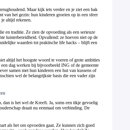
 terughoudend. Maar kijk iets verder en je ziet een bak
ment van het gezin: hun kinderen groeien op in een sfeer
je altijd rekenen.
e en traditie. Ze zien de opvoeding als een serieuze
te luisterbereidheid. Opvallend: ze hoeven niet op de
idelijke waarden tot praktische life hacks – blijft een
et altijd het hoogste woord te voeren of grote ambities
 Na een dag werken bij bijvoorbeeld ING of de gemeente
iever samen met hun kinderen een hut van kussens of
schien wel de belangrijkste basis die een vader zijn
zen
, dan is het wel de Kreeft. Ja, soms een tikje gevoelig
ar ouderschap draait nu eenmaal om verbinding. De
 hart als het om opvoeden gaat. Ze kunnen zich goed