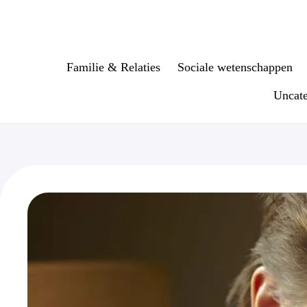
Ga
naar
de
inhoud
Familie & Relaties
Sociale wetenschappen
Uncate