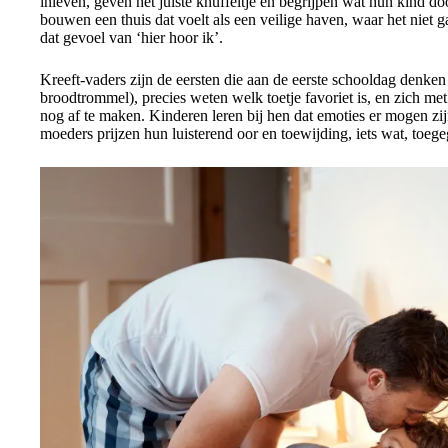
inleven, geven het juiste knuffeltje en begrijpen wat hun kind
bouwen een thuis dat voelt als een veilige haven, waar het niet g
dat gevoel van ‘hier hoor ik’.
Kreeft-vaders zijn de eersten die aan de eerste schooldag denken
broodtrommel), precies weten welk toetje favoriet is, en zich met
nog af te maken. Kinderen leren bij hen dat emoties er mogen zij
moeders prijzen hun luisterend oor en toewijding, iets wat, toege