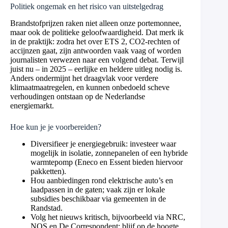
Politiek ongemak en het risico van uitstelgedrag
Brandstofprijzen raken niet alleen onze portemonnee,
maar ook de politieke geloofwaardigheid. Dat merk ik
in de praktijk: zodra het over ETS 2, CO2-rechten of
accijnzen gaat, zijn antwoorden vaak vaag of worden
journalisten verwezen naar een volgend debat. Terwijl
juist nu – in 2025 – eerlijke en heldere uitleg nodig is.
Anders ondermijnt het draagvlak voor verdere
klimaatmaatregelen, en kunnen onbedoeld scheve
verhoudingen ontstaan op de Nederlandse
energiemarkt.
Hoe kun je je voorbereiden?
Diversifieer je energiegebruik: investeer waar
mogelijk in isolatie, zonnepanelen of een hybride
warmtepomp (Eneco en Essent bieden hiervoor
pakketten).
Hou aanbiedingen rond elektrische auto’s en
laadpassen in de gaten; vaak zijn er lokale
subsidies beschikbaar via gemeenten in de
Randstad.
Volg het nieuws kritisch, bijvoorbeeld via NRC,
NOS en De Correspondent: blijf op de hoogte