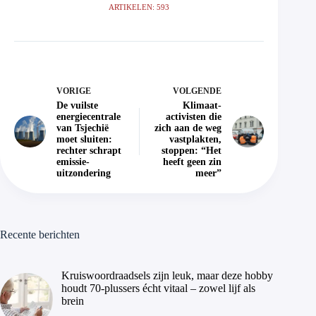
ARTIKELEN: 593
VORIGE
VOLGENDE
De vuilste
Klimaat­
energiecentrale
activisten die
van Tsjechië
zich aan de weg
moet sluiten:
vastplakten,
rechter schrapt
stoppen: “Het
emissie-
heeft geen zin
uitzondering
meer”
Recente berichten
Kruiswoordraadsels zijn leuk, maar deze hobby
houdt 70-plussers écht vitaal – zowel lijf als
brein