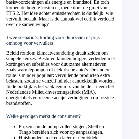
basisvoorzieningen als energie en brandstof. En toch
komen de hogere kosten er, mede door de groei van
ETS 2. Het idee achter emissierechten is duidelijk: wie
vervuilt, betaalt. Maar is de aanpak wel eerlijk verdeeld
over de samenleving?
Twee scenario’s: korting voor duurzaam of prijs
omhoog voor vervuilers
Beleid rondom klimaatverandering draait zelden om
simpele keuzes. Besturen kunnen burgers verleiden met
kortingen en subsidies voor duurzame alternatieven,
zoals warmtepompen of elektrische auto’s. De andere
route is minder populair: vervuilende producten extra
belasten, zodat ze vanzelf minder aantrekkelijk worden.
In de praktijk is het vaak een mix van beide – neem het
Nederlandse Milieu-investeringsaftrek (MIA),
energielabels en recente accijnsverhogingen op fossiele
brandstoffen.
Welke gevolgen merkt de consument?
Prijzen aan de pomp zullen stijgen; Shell en
Tango bereiden zich voor op aanpassingen.
Huishoudens met een lager of gemiddeld