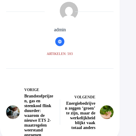
admin
ARTIKELEN: 593
VORIGE
Brandstofprijze
VOLGENDE
n, gas en
Energiebedrijve
steenkool flink
n zeggen ‘groen’
duurder:
te zijn, maar de
waarom de
werkelijkheid
nieuwe ETS 2-
blijkt vaak
maatregelen
totaal anders
weerstand
oproepen