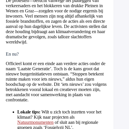
De protesten—berucht vanwege het platleggen van
verkeersaders en het blokkeren van drukke Pleinen in
Wenen en Graz—zorgden voor de nodige ergernis bij
inwoners. Veel mensen zijn nog altijd afhankelijk van
fossiele brandstoffen, en zagen de acties als een directe
aanval op hun dagelijkse leven. De activisten stellen dat
deze houding bijdraagt aan klimaatverandering en haar
dramatische gevolgen, zoals talloze slachtoffers
wereldwijd.
En nu?
Officieel komt er een einde aan verdere acties onder de
naam ‘Laatste Generatie’. Toch is de kans groot dat
nieuwe burgerinitiatieven ontstaan. “Stoppen betekent
ruimte maken voor iets nieuws,” aldus hun eigen
boodschap op de website. Dit ‘iets nieuws’ zou volgens
betrokkenen vooral lokaal en creatiever moeten zijn,
met aandacht voor samenwerking in plaats van
confrontatie.
Lokale tips:
Wilt u zich toch inzetten voor het
klimaat? Kijk naar projecten als
Natuurmonumenten
of sluit aan bij regionale
groepen zoals ‘Fossielvrij NL’.