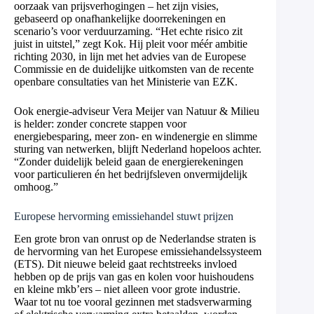
oorzaak van prijsverhogingen – het zijn visies,
gebaseerd op onafhankelijke doorrekeningen en
scenario’s voor verduurzaming. “Het echte risico zit
juist in uitstel,” zegt Kok. Hij pleit voor méér ambitie
richting 2030, in lijn met het advies van de Europese
Commissie en de duidelijke uitkomsten van de recente
openbare consultaties van het Ministerie van EZK.
Ook energie-adviseur Vera Meijer van Natuur & Milieu
is helder: zonder concrete stappen voor
energiebesparing, meer zon- en windenergie en slimme
sturing van netwerken, blijft Nederland hopeloos achter.
“Zonder duidelijk beleid gaan de energierekeningen
voor particulieren én het bedrijfsleven onvermijdelijk
omhoog.”
Europese hervorming emissiehandel stuwt prijzen
Een grote bron van onrust op de Nederlandse straten is
de hervorming van het Europese emissiehandelssysteem
(ETS). Dit nieuwe beleid gaat rechtstreeks invloed
hebben op de prijs van gas en kolen voor huishoudens
en kleine mkb’ers – niet alleen voor grote industrie.
Waar tot nu toe vooral gezinnen met stadsverwarming