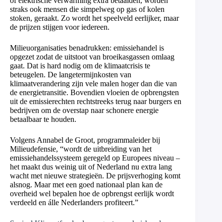
of elektrische verwarming extra betaalden, worden
straks ook mensen die simpelweg op gas of kolen
stoken, geraakt. Zo wordt het speelveld eerlijker, maar
de prijzen stijgen voor iedereen.
Milieuorganisaties benadrukken: emissiehandel is
opgezet zodat de uitstoot van broeikasgassen omlaag
gaat. Dat is hard nodig om de klimaatcrisis te
beteugelen. De langetermijnkosten van
klimaatverandering zijn vele malen hoger dan die van
de energietransitie. Bovendien vloeien de opbrengsten
uit de emissierechten rechtstreeks terug naar burgers en
bedrijven om de overstap naar schonere energie
betaalbaar te houden.
Volgens Annabel de Groot, programmaleider bij
Milieudefensie, “wordt de uitbreiding van het
emissiehandelssysteem geregeld op Europees niveau –
het maakt dus weinig uit of Nederland nu extra lang
wacht met nieuwe strategieën. De prijsverhoging komt
alsnog. Maar met een goed nationaal plan kan de
overheid wel bepalen hoe de opbrengst eerlijk wordt
verdeeld en álle Nederlanders profiteert.”