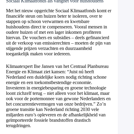
Sociaal Klimaatfonds als vangnet voor huishoudens
Met het nieuw opgerichte Sociaal Klimaatfonds komt er
financiële steun om huizen beter te isoleren, over te
stappen op schoon verwarmen en kwetsbare
huishoudens direct te compenseren. Vooral mensen in
oudere huizen of met een lager inkomen profiteren
hiervan. De vouchers en subsidies – deels gefinancierd
uit de verkoop van emissierechten – moeten de pijn van
stijgende prijzen verzachten en duurzaamheid
toegankelijk maken voor iedereen.
Klimaatexpert Ilse Jansen van het Centraal Planbureau
Energie en Klimaat ziet kansen: “Juist nú heeft
Nederland een duidelijke koers nodig richting schone
energie en een toekomstbestendige economie.
Investeren in energiebesparing en groene technologie
loont zichzelf terug – niet alleen voor het klimaat, maar
ook voor de portemonnee van gewone Nederlanders en
het concurrentievermogen van onze bedrijven.” Zo’n
groene transitie kan Nederland richting 2030 vele
miljarden euro’s opleveren en de afhankelijkheid van
geïmporteerde fossiele brandstoffen drastisch
terugdringen.