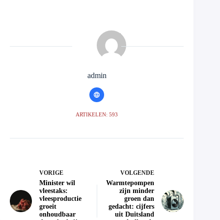
admin
ARTIKELEN: 593
VORIGE
VOLGENDE
Minister wil
Warmtepompen
vleestaks:
zijn minder
vleesproductie
groen dan
groeit
gedacht: cijfers
onhoudbaar
uit Duitsland