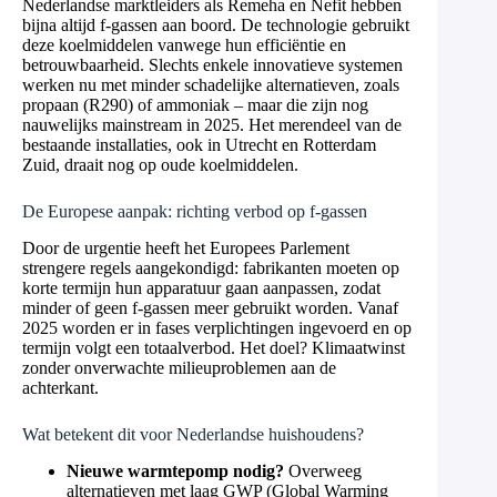
Nederlandse marktleiders als Remeha en Nefit hebben
bijna altijd f-gassen aan boord. De technologie gebruikt
deze koelmiddelen vanwege hun efficiëntie en
betrouwbaarheid. Slechts enkele innovatieve systemen
werken nu met minder schadelijke alternatieven, zoals
propaan (R290) of ammoniak – maar die zijn nog
nauwelijks mainstream in 2025. Het merendeel van de
bestaande installaties, ook in Utrecht en Rotterdam
Zuid, draait nog op oude koelmiddelen.
De Europese aanpak: richting verbod op f-gassen
Door de urgentie heeft het Europees Parlement
strengere regels aangekondigd: fabrikanten moeten op
korte termijn hun apparatuur gaan aanpassen, zodat
minder of geen f-gassen meer gebruikt worden. Vanaf
2025 worden er in fases verplichtingen ingevoerd en op
termijn volgt een totaalverbod. Het doel? Klimaatwinst
zonder onverwachte milieuproblemen aan de
achterkant.
Wat betekent dit voor Nederlandse huishoudens?
Nieuwe warmtepomp nodig?
Overweeg
alternatieven met laag GWP (Global Warming