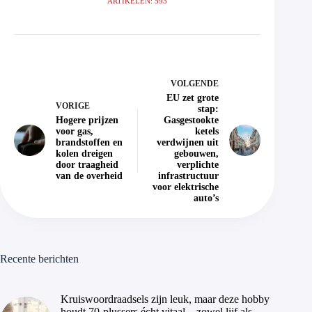
ARTIKELEN: 593
VOLGENDE
EU zet grote
VORIGE
stap:
Hogere prijzen
Gasgestookte
voor gas,
ketels
brandstoffen en
verdwijnen uit
kolen dreigen
gebouwen,
door traagheid
verplichte
van de overheid
infrastructuur
voor elektrische
auto’s
Recente berichten
Kruiswoordraadsels zijn leuk, maar deze hobby
houdt 70-plussers écht vitaal – zowel lijf als