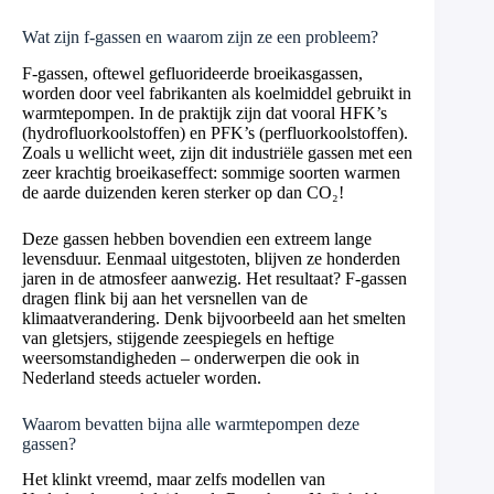
Wat zijn f-gassen en waarom zijn ze een probleem?
F-gassen, oftewel gefluorideerde broeikasgassen,
worden door veel fabrikanten als koelmiddel gebruikt in
warmtepompen. In de praktijk zijn dat vooral HFK’s
(hydrofluorkoolstoffen) en PFK’s (perfluorkoolstoffen).
Zoals u wellicht weet, zijn dit industriële gassen met een
zeer krachtig broeikaseffect: sommige soorten warmen
de aarde duizenden keren sterker op dan CO₂!
Deze gassen hebben bovendien een extreem lange
levensduur. Eenmaal uitgestoten, blijven ze honderden
jaren in de atmosfeer aanwezig. Het resultaat? F-gassen
dragen flink bij aan het versnellen van de
klimaatverandering. Denk bijvoorbeeld aan het smelten
van gletsjers, stijgende zeespiegels en heftige
weersomstandigheden – onderwerpen die ook in
Nederland steeds actueler worden.
Waarom bevatten bijna alle warmtepompen deze
gassen?
Het klinkt vreemd, maar zelfs modellen van