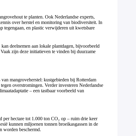
ngrovehout te planten. Ook Nederlandse experts,
nis over herstel en monitoring van biodiversiteit. In
kap tegengaan, en plastic verwijderen uit kwetsbare
, kan deelnemen aan lokale plantdagen, bijvoorbeeld
. Vaak zijn deze initiatieven te vinden bij duurzame
s van mangroveherstel: kustgebieden bij Rotterdam
n tegen overstromingen. Verder investeren Nederlandse
imaatadaptatie – een tastbaar voorbeeld van
 per hectare tot 1.000 ton CO₂ op – ruim drie keer
nesië kunnen miljoenen tonnen broeikasgassen in de
en worden beschermd.