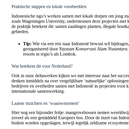
Praktische stappen en lokale voorbeelden
Indonesische ngo’s werken samen met lokale dorpen om jong ma
zoals Wageningen University, ondersteunen deze projecten met ken
de praktijk betekent dit: samen zaailingen planten, illegale hout
gebieden.
Tip:
Wie via een reis naar Indonesië bewust wil bijdragen
georganiseerd door
Yayasan Konservasi Alam Nusantara
resorts in regio’s als Lombok.
Wat betekent dit voor Nederland?
Ook in onze deltawerken kijken we met interesse naar het succe
denken inmiddels na over vergelijkbare ‘natuurlijke’ oplossinge
bedrijven en overheden samen met Indonesië in projecten voor kl
internationale samenwerking.
Laatste inzichten en ‘waauwmoment’
Hier nog een bijzonder feitje: mangrovebossen nemen wereldwijd
zoveel als een gemiddeld Europees bos. Door de inzet van Indo
bodem worden opgeslagen, terwijl tegelijk zeldzame ecosystem