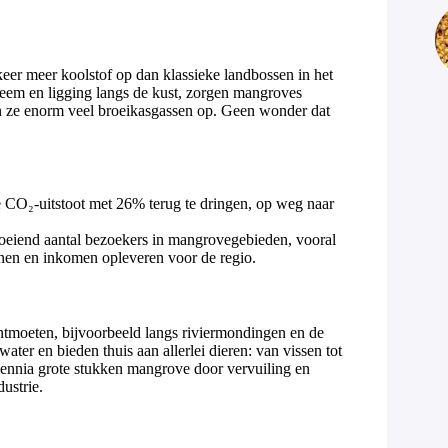
keer meer koolstof op dan klassieke landbossen in het
teem en ligging langs de kust, zorgen mangroves
gen ze enorm veel broeikasgassen op. Geen wonder dat
e CO₂-uitstoot met 26% terug te dringen, op weg naar
eiend aantal bezoekers in mangrovegebieden, vooral
anen en inkomen opleveren voor de regio.
ntmoeten, bijvoorbeeld langs riviermondingen en de
ater en bieden thuis aan allerlei dieren: van vissen tot
cennia grote stukken mangrove door vervuiling en
dustrie.