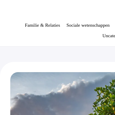
Ga
naar
de
inhoud
Familie & Relaties
Sociale wetenschappen
Uncate