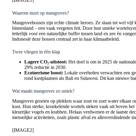
[IMAGE1]
Waarom inzet op mangroves?
Mangrovebossen zijn echte climate heroes. Ze slaan tot wel vijf 
binnenland – een vaak vergeten feit. Door hun unieke wortelsys
letterlijk voor een natuurlijke buffer tussen land en zee én van
Indonesië deze bossen centraal zet in haar klimaatbeleid.
Twee vliegen in één klap
Lagere CO₂-uitstoot:
Het doel is om in 2025 de national
29% reductie in 2030.
Ecotoerisme boost:
Lokale overheden verwachten een gro
rond kustplaatsen als Bali en Sulawesi. Dit kan nieuwe b
Wat maakt mangroves zo uniek?
Mangroves groeien op plekken waar zout en zoet water elkaar o
kust. Hun sterke, kronkelende wortels steken vaak uit boven het w
kleurrijke vogels en krabben. Helaas verdwenen er de laatste de
menselijke activiteiten, zoals plastic afval en allesverslindende in
[IMAGE2]