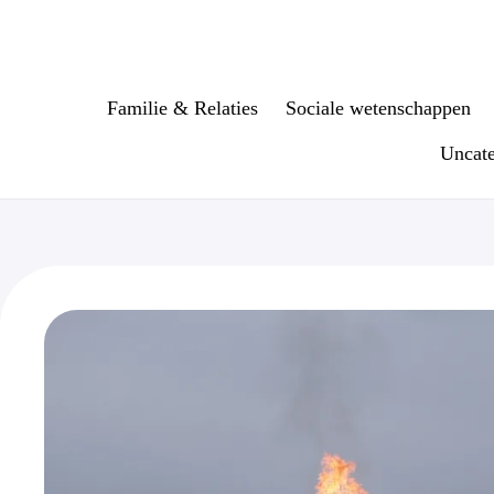
Ga
naar
de
inhoud
Familie & Relaties
Sociale wetenschappen
Uncate