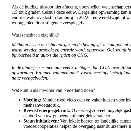
Als de huidige uitstoot niet afneemt, voorspellen wetenschappe
1,5 tot 2 graden Celsius deze eeuw. Dergelijke opwarming kan 
enorme wateroverlast in Limburg in 2022 – en wereldwijd tot wa
woongebied door stijgende zeespiegels.
Wat is methaan eigenlijk?
Methaan is een onzichtbaar gas en de belangrijkste component
warm worden gestookt en energie wordt opgewekt. Ook wordt het 
bijvoorbeeld in auto’s die rijden op CNG.
In de atmosfeer is methaan véél krachtiger dan CO2: over 20 jaa
opwarming! Bronnen van methaan? Vooral veestapel, stortplaatse
natte veengebieden.
Wat kunt u als inwoner van Nederland doen?
Voeding:
Minder rood vlees eten en vaker kiezen voor loka
methaanvoetafdruk.
Bewust energiegebruik:
Overweeg zo veel mogelijk gaslo
aanbod van uw gemeente of energieleverancier.
Steun initiatieven:
Van lokale boeren tot landelijke campa
voedselcoöperaties helpen de overgang naar duurzamere l