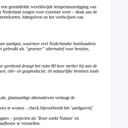
rs een gemiddelde wereldwijde temperatuurstijging van
in Nederland zorgen voor extremer weer – denk aan de
tertekorten, hittegolven en het verdwijnen van
 van aardgas, waarmee veel Nederlandse huishoudens
gebruikt als “groener” alternatief voor benzine,
r gerekend draagt het ruim 80 keer sterker bij aan de
n, olie- en gasproductie, én natuurlijke bronnen zoals
le, plantaardige alternatieven verlaagt de
os te wonen – check bijvoorbeeld het ‘aardgasvrij’
gnes – projecten als ‘Boer zoekt Natuur’ en
andbouw te versnellen.