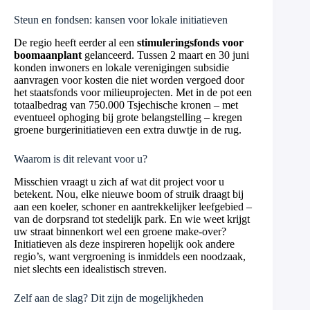
Steun en fondsen: kansen voor lokale initiatieven
De regio heeft eerder al een
stimuleringsfonds voor
boomaanplant
gelanceerd. Tussen 2 maart en 30 juni
konden inwoners en lokale verenigingen subsidie
aanvragen voor kosten die niet worden vergoed door
het staatsfonds voor milieuprojecten. Met in de pot een
totaalbedrag van 750.000 Tsjechische kronen – met
eventueel ophoging bij grote belangstelling – kregen
groene burgerinitiatieven een extra duwtje in de rug.
Waarom is dit relevant voor u?
Misschien vraagt u zich af wat dit project voor u
betekent. Nou, elke nieuwe boom of struik draagt bij
aan een koeler, schoner en aantrekkelijker leefgebied –
van de dorpsrand tot stedelijk park. En wie weet krijgt
uw straat binnenkort wel een groene make-over?
Initiatieven als deze inspireren hopelijk ook andere
regio’s, want vergroening is inmiddels een noodzaak,
niet slechts een idealistisch streven.
Zelf aan de slag? Dit zijn de mogelijkheden