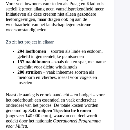
Voor veel inwoners van steden als Praag en Kladno is
stedelijk groen allang geen vanzelfsprekendheid meer.
Initiatieven als deze creëren niet alleen gezondere
leefomgevingen, maar dragen ook bij aan de
weerbaarheid van het landschap tegen extreme
weersomstandigheden.
Zo zit het project in elkaar
294 loofbomen
– soorten als linde en esdoorn,
geliefd in gemeentelijke plantsoenen
157 naaldbomen
– zoals den en spar, met name
geschikt voor dichte windsingels
200 struiken
– vaak inheemse soorten als
meidoorn en vlierbes, ideaal voor vogels en
insecten
Naast de aanleg is er ook aandacht – en budget – voor
het onderhoud: een essentieel en vaak onderschat
onderdeel van het proces. De totale kosten worden
geraamd op
3,42 miljoen Tsjechische kronen
(ongeveer 140.000 euro), waarvan een deel wordt
gedekt door het nationale
Operationeel Programma
voor Milieu
.