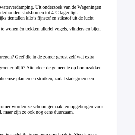
waterverdamping. Uit onderzoek van de Wageningen
nderhouden stadsbomen tot 4°C lager ligt.
s tientallen kilo’s fijnstof en stikstof uit de lucht.
 te wonen én trekken allerlei vogels, vlinders en bijen
egen? Geef die in de zomer gerust zelf wat extra
groener blijft? Attendeer de gemeente op boomzakken
nheemse planten en struiken, zodat stadsgroen een
 zomer worden ze schoon gemaakt en opgeborgen voor
ad, maar zijn ze ook nog eens duurzaam.
en in stedelijk groen pure noodzaak is. Steeds meer