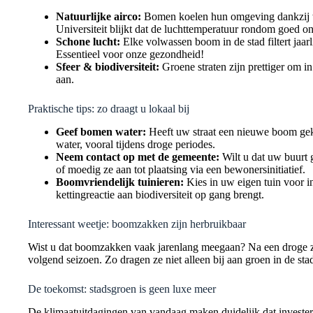
Natuurlijke airco:
Bomen koelen hun omgeving dankzij 
Universiteit blijkt dat de luchttemperatuur rondom goed o
Schone lucht:
Elke volwassen boom in de stad filtert jaarlijk
Essentieel voor onze gezondheid!
Sfeer & biodiversiteit:
Groene straten zijn prettiger om in
aan.
Praktische tips: zo draagt u lokaal bij
Geef bomen water:
Heeft uw straat een nieuwe boom gekr
water, vooral tijdens droge periodes.
Neem contact op met de gemeente:
Wilt u dat uw buurt 
of moedig ze aan tot plaatsing via een bewonersinitiatief.
Boomvriendelijk tuinieren:
Kies in uw eigen tuin voor i
kettingreactie aan biodiversiteit op gang brengt.
Interessant weetje: boomzakken zijn herbruikbaar
Wist u dat boomzakken vaak jarenlang meegaan? Na een droge
volgend seizoen. Zo dragen ze niet alleen bij aan groen in de st
De toekomst: stadsgroen is geen luxe meer
De klimaat­uitdagingen van vandaag maken duidelijk dat invester