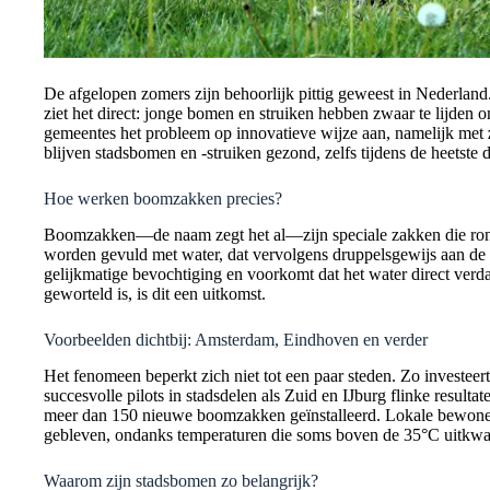
De afgelopen zomers zijn behoorlijk pittig geweest in Nederlan
ziet het direct: jonge bomen en struiken hebben zwaar te lijden 
gemeentes het probleem op innovatieve wijze aan, namelijk met
blijven stadsbomen en -struiken gezond, zelfs tijdens de heetste 
Hoe werken boomzakken precies?
Boomzakken—de naam zegt het al—zijn speciale zakken die ro
worden gevuld met water, dat vervolgens druppelsgewijs aan de 
gelijkmatige bevochtiging en voorkomt dat het water direct verda
geworteld is, is dit een uitkomst.
Voorbeelden dichtbij: Amsterdam, Eindhoven en verder
Het fenomeen beperkt zich niet tot een paar steden. Zo investeer
succesvolle pilots in stadsdelen als Zuid en IJburg flinke resultat
meer dan 150 nieuwe boomzakken geïnstalleerd. Lokale bewoners 
gebleven, ondanks temperaturen die soms boven de 35°C uitkw
Waarom zijn stadsbomen zo belangrijk?