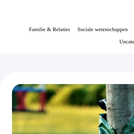
Ga
naar
de
inhoud
Familie & Relaties
Sociale wetenschappen
Uncate